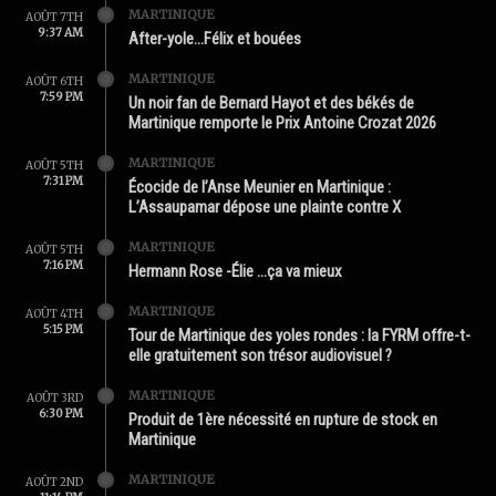
MARTINIQUE
AOÛT 7TH
9:37 AM
After-yole…Félix et bouées
MARTINIQUE
AOÛT 6TH
7:59 PM
Un noir fan de Bernard Hayot et des békés de
Martinique remporte le Prix Antoine Crozat 2026
MARTINIQUE
AOÛT 5TH
7:31 PM
Écocide de l’Anse Meunier en Martinique :
L’Assaupamar dépose une plainte contre X
MARTINIQUE
AOÛT 5TH
7:16 PM
Hermann Rose -Élie …ça va mieux
MARTINIQUE
AOÛT 4TH
5:15 PM
Tour de Martinique des yoles rondes : la FYRM offre-t-
elle gratuitement son trésor audiovisuel ?
MARTINIQUE
AOÛT 3RD
6:30 PM
Produit de 1ère nécessité en rupture de stock en
Martinique
MARTINIQUE
AOÛT 2ND