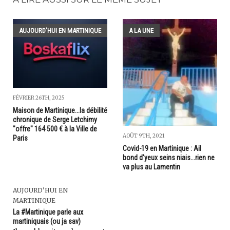
AUJOURD'HUI EN MARTINIQUE
A LA UNE
FÉVRIER 26TH, 2025
Maison de Martinique...la débilité
chronique de Serge Letchimy
"offre" 164 500 € à la Ville de
AOÛT 9TH, 2021
Paris
Covid-19 en Martinique : Ail
bond d'yeux seins niais...rien ne
va plus au Lamentin
AUJOURD'HUI EN
MARTINIQUE
La #Martinique parle aux
martiniquais (ou ja sav)