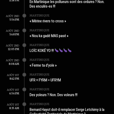
11:14 PM
En Martinique les pollueurs sont des ordures ? Non.
Des enculés-es !!!
MARTINIQUE
AOÛT 2ND
5:56 PM
« Mérine rivers to cross »
MARTINIQUE
AOÛT 2ND
5:48 PM
« Nou ka gadé MAS pasé »
MARTINIQUE
AOÛT 2ND
12:05 PM
LOÏC KOKÉ YO !!!
MARTINIQUE
AOÛT 2ND
8:08 AM
« Ferme ta d’yole »
MARTINIQUE
AOÛT 1ST
8:42 PM
UFR + FYRM = UFRYM
MARTINIQUE
AOÛT 1ST
6:56 PM
Des yoleurs ? Non. Des voleurs !!!
MARTINIQUE
AOÛT 1ST
8:35 AM
Bernard Hayot doit-il remplacer Serge Letchimy à la