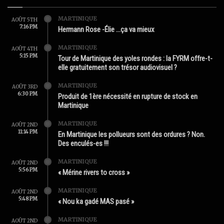
MARTINIQUE
AOÛT 5TH
7:16 PM
Hermann Rose -Élie …ça va mieux
MARTINIQUE
AOÛT 4TH
5:15 PM
Tour de Martinique des yoles rondes : la FYRM offre-t-
elle gratuitement son trésor audiovisuel ?
MARTINIQUE
AOÛT 3RD
6:30 PM
Produit de 1ère nécessité en rupture de stock en
Martinique
MARTINIQUE
AOÛT 2ND
11:14 PM
En Martinique les pollueurs sont des ordures ? Non.
Des enculés-es !!!
MARTINIQUE
AOÛT 2ND
5:56 PM
« Mérine rivers to cross »
MARTINIQUE
AOÛT 2ND
5:48 PM
« Nou ka gadé MAS pasé »
MARTINIQUE
AOÛT 2ND