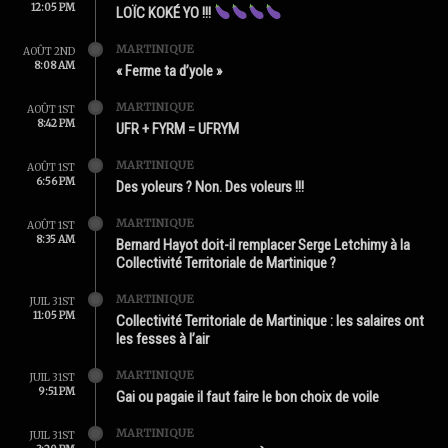
12:05 PM
LOÏC KOKÉ YO !!!
MARTINIQUE
AOÛT 2ND
8:08 AM
« Ferme ta d’yole »
MARTINIQUE
AOÛT 1ST
8:42 PM
UFR + FYRM = UFRYM
MARTINIQUE
AOÛT 1ST
6:56 PM
Des yoleurs ? Non. Des voleurs !!!
MARTINIQUE
AOÛT 1ST
8:35 AM
Bernard Hayot doit-il remplacer Serge Letchimy à la
Collectivité Territoriale de Martinique ?
MARTINIQUE
JUIL 31ST
11:05 PM
Collectivité Territoriale de Martinique : les salaires ont
les fesses à l’air
MARTINIQUE
JUIL 31ST
9:51 PM
Gai ou pagaie il faut faire le bon choix de voile
MARTINIQUE
JUIL 31ST