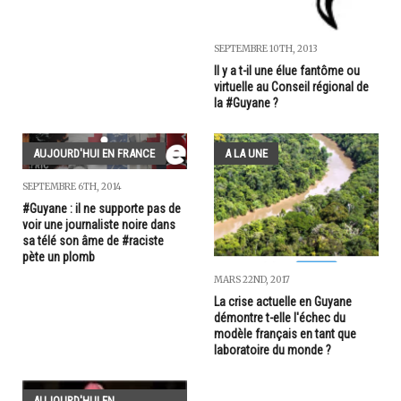
SEPTEMBRE 10TH, 2013
Il y a t-il une élue fantôme ou
virtuelle au Conseil régional de
la #Guyane ?
AUJOURD'HUI EN FRANCE
A LA UNE
SEPTEMBRE 6TH, 2014
#Guyane : il ne supporte pas de
voir une journaliste noire dans
sa télé son âme de #raciste
pète un plomb
MARS 22ND, 2017
La crise actuelle en Guyane
démontre t-elle l'échec du
modèle français en tant que
laboratoire du monde ?
AUJOURD'HUI EN