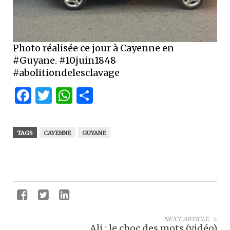
Photo réalisée ce jour à Cayenne en
#Guyane. #10juin1848
#abolitiondelesclavage
Facebook
Twitter
WhatsApp
Partager
TAGS
CAYENNE
GUYANE
NEXT ARTICLE
Ali : le choc des mots (vidéo)