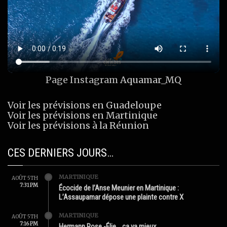
Page Instagram
Aquamar_MQ
Voir les prévisions en Guadeloupe
Voir les prévisions en Martinique
Voir les prévisions à la Réunion
CES DERNIERS JOURS…
MARTINIQUE
AOÛT 5TH
7:31 PM
Écocide de l’Anse Meunier en Martinique :
L’Assaupamar dépose une plainte contre X
MARTINIQUE
AOÛT 5TH
7:16 PM
Hermann Rose -Élie …ça va mieux