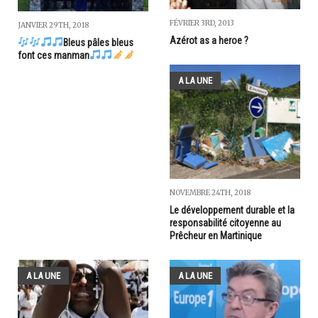
FÉVRIER 3RD, 2013
JANVIER 29TH, 2018
Azérot as a heroe ?
Bleus pâles bleus
font ces manman
A LA UNE
NOVEMBRE 24TH, 2018
Le développement durable et la
responsabilité citoyenne au
Prêcheur en Martinique
A LA UNE
A LA UNE