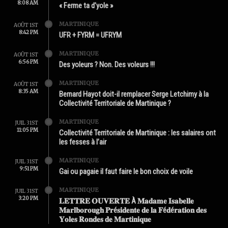
8:08 AM
« Ferme ta d’yole »
MARTINIQUE
AOÛT 1ST
8:42 PM
UFR + FYRM = UFRYM
MARTINIQUE
AOÛT 1ST
6:56 PM
Des yoleurs ? Non. Des voleurs !!!
MARTINIQUE
AOÛT 1ST
8:35 AM
Bernard Hayot doit-il remplacer Serge Letchimy à la
Collectivité Territoriale de Martinique ?
MARTINIQUE
JUIL 31ST
11:05 PM
Collectivité Territoriale de Martinique : les salaires ont
les fesses à l’air
MARTINIQUE
JUIL 31ST
9:51 PM
Gai ou pagaie il faut faire le bon choix de voile
MARTINIQUE
JUIL 31ST
3:20 PM
𝐋𝐄𝐓𝐓𝐑𝐄 𝐎𝐔𝐕𝐄𝐑𝐓𝐄 À 𝐌𝐚𝐝𝐚𝐦𝐞 𝐈𝐬𝐚𝐛𝐞𝐥𝐥𝐞
𝐌𝐚𝐫𝐥𝐛𝐨𝐫𝐨𝐮𝐠𝐡 𝐏𝐫é𝐬𝐢𝐝𝐞𝐧𝐭𝐞 𝐝𝐞 𝐥𝐚 𝐅é𝐝é𝐫𝐚𝐭𝐢𝐨𝐧 𝐝𝐞𝐬
𝐘𝐨𝐥𝐞𝐬 𝐑𝐨𝐧𝐝𝐞𝐬 𝐝𝐞 𝐌𝐚𝐫𝐭𝐢𝐧𝐢𝐪𝐮𝐞