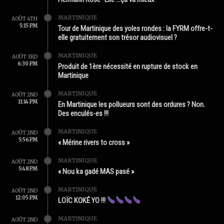
MARTINIQUE
AOÛT 4TH
5:15 PM
Tour de Martinique des yoles rondes : la FYRM offre-t-
elle gratuitement son trésor audiovisuel ?
MARTINIQUE
AOÛT 3RD
6:30 PM
Produit de 1ère nécessité en rupture de stock en
Martinique
MARTINIQUE
AOÛT 2ND
11:14 PM
En Martinique les pollueurs sont des ordures ? Non.
Des enculés-es !!!
MARTINIQUE
AOÛT 2ND
5:56 PM
« Mérine rivers to cross »
MARTINIQUE
AOÛT 2ND
5:48 PM
« Nou ka gadé MAS pasé »
MARTINIQUE
AOÛT 2ND
12:05 PM
LOÏC KOKÉ YO !!!
MARTINIQUE
AOÛT 2ND