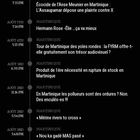
7:31 PM
Écocide de l’Anse Meunier en Martinique :
L’Assaupamar dépose une plainte contre X
MARTINIQUE
AOÛT 5TH
7:16 PM
Hermann Rose -Élie …ça va mieux
MARTINIQUE
AOÛT 4TH
5:15 PM
Tour de Martinique des yoles rondes : la FYRM offre-t-
elle gratuitement son trésor audiovisuel ?
MARTINIQUE
AOÛT 3RD
6:30 PM
Produit de 1ère nécessité en rupture de stock en
Martinique
MARTINIQUE
AOÛT 2ND
11:14 PM
En Martinique les pollueurs sont des ordures ? Non.
Des enculés-es !!!
MARTINIQUE
AOÛT 2ND
5:56 PM
« Mérine rivers to cross »
MARTINIQUE
AOÛT 2ND
5:48 PM
« Nou ka gadé MAS pasé »