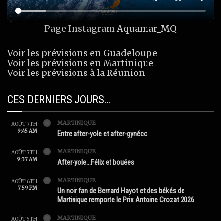
Page Instagram
Aquamar_MQ
Voir les prévisions en Guadeloupe
Voir les prévisions en Martinique
Voir les prévisions à la Réunion
CES DERNIERS JOURS…
MARTINIQUE
AOÛT 7TH
9:45 AM
Entre after-yole et after-gynéco
MARTINIQUE
AOÛT 7TH
9:37 AM
After-yole…Félix et bouées
MARTINIQUE
AOÛT 6TH
7:59 PM
Un noir fan de Bernard Hayot et des békés de
Martinique remporte le Prix Antoine Crozat 2026
MARTINIQUE
AOÛT 5TH