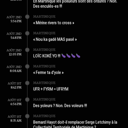
En Martinique les pollueurs sont des ordures ? Non.
Des enculés-es !!!
MARTINIQUE
AOÛT 2ND
5:56 PM
« Mérine rivers to cross »
MARTINIQUE
AOÛT 2ND
5:48 PM
« Nou ka gadé MAS pasé »
MARTINIQUE
AOÛT 2ND
12:05 PM
LOÏC KOKÉ YO !!!
MARTINIQUE
AOÛT 2ND
8:08 AM
« Ferme ta d’yole »
MARTINIQUE
AOÛT 1ST
8:42 PM
UFR + FYRM = UFRYM
MARTINIQUE
AOÛT 1ST
6:56 PM
Des yoleurs ? Non. Des voleurs !!!
MARTINIQUE
AOÛT 1ST
8:35 AM
Bernard Hayot doit-il remplacer Serge Letchimy à la
Collectivité Territoriale de Martinique ?