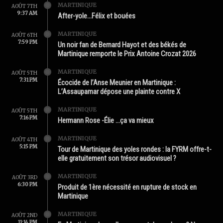
MARTINIQUE
AOÛT 7TH
9:37 AM
After-yole…Félix et bouées
MARTINIQUE
AOÛT 6TH
7:59 PM
Un noir fan de Bernard Hayot et des békés de
Martinique remporte le Prix Antoine Crozat 2026
MARTINIQUE
AOÛT 5TH
7:31 PM
Écocide de l’Anse Meunier en Martinique :
L’Assaupamar dépose une plainte contre X
MARTINIQUE
AOÛT 5TH
7:16 PM
Hermann Rose -Élie …ça va mieux
MARTINIQUE
AOÛT 4TH
5:15 PM
Tour de Martinique des yoles rondes : la FYRM offre-t-
elle gratuitement son trésor audiovisuel ?
MARTINIQUE
AOÛT 3RD
6:30 PM
Produit de 1ère nécessité en rupture de stock en
Martinique
MARTINIQUE
AOÛT 2ND
11:14 PM