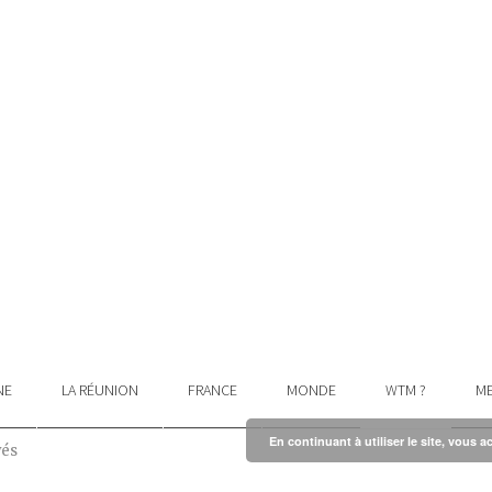
NE
LA RÉUNION
FRANCE
MONDE
WTM ?
ME
En continuant à utiliser le site, vous a
vés