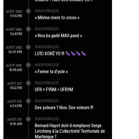
MARTINIQUE
AOÛT 2ND
5:56 PM
« Mérine rivers to cross »
MARTINIQUE
AOÛT 2ND
5:48 PM
« Nou ka gadé MAS pasé »
MARTINIQUE
AOÛT 2ND
12:05 PM
LOÏC KOKÉ YO !!!
MARTINIQUE
AOÛT 2ND
8:08 AM
« Ferme ta d’yole »
MARTINIQUE
AOÛT 1ST
8:42 PM
UFR + FYRM = UFRYM
MARTINIQUE
AOÛT 1ST
6:56 PM
Des yoleurs ? Non. Des voleurs !!!
MARTINIQUE
AOÛT 1ST
8:35 AM
Bernard Hayot doit-il remplacer Serge
Letchimy à la Collectivité Territoriale de
Martinique ?