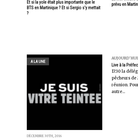
Et si la yole était plus importante que le
prévu en Marti
BTS en Martinique ? Et si Sergio s'y mettait
?
AUJOURD'HUI
A LA UNE
Live à la Préfec
17:30 la délé
pêcheurs de 
réunion. Pou
autre...
DÉCEMBRE 30TH, 2016