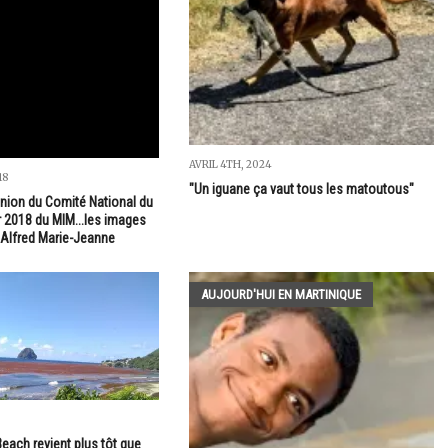
AVRIL 4TH, 2024
18
"Un iguane ça vaut tous les matoutous"
union du Comité National du
r 2018 du MIM...les images
t Alfred Marie-Jeanne
AUJOURD'HUI EN MARTINIQUE
Beach revient plus tôt que