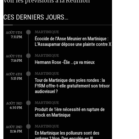
Voir les prévisions à la Réunion
CES DERNIERS JOURS…
MARTINIQUE
AOÛT 5TH
7:31 PM
Écocide de l’Anse Meunier en Martinique :
L’Assaupamar dépose une plainte contre X
MARTINIQUE
AOÛT 5TH
7:16 PM
Hermann Rose -Élie …ça va mieux
MARTINIQUE
AOÛT 4TH
5:15 PM
Tour de Martinique des yoles rondes : la
FYRM offre-t-elle gratuitement son trésor
audiovisuel ?
MARTINIQUE
AOÛT 3RD
6:30 PM
Produit de 1ère nécessité en rupture de
stock en Martinique
MARTINIQUE
AOÛT 2ND
11:14 PM
En Martinique les pollueurs sont des
ordures ? Non. Des enculés-es !!!