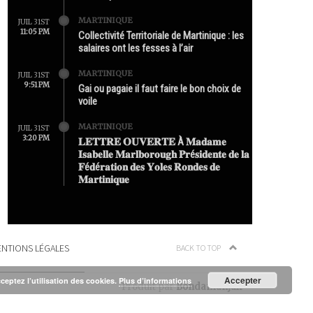
MARTINIQUE
JUIL 31ST
11:05 PM
Collectivité Territoriale de Martinique : les
salaires ont les fesses à l’air
MARTINIQUE
JUIL 31ST
9:51 PM
Gai ou pagaie il faut faire le bon choix de
voile
MARTINIQUE
JUIL 31ST
3:20 PM
𝐋𝐄𝐓𝐓𝐑𝐄 𝐎𝐔𝐕𝐄𝐑𝐓𝐄 À 𝐌𝐚𝐝𝐚𝐦𝐞
𝐈𝐬𝐚𝐛𝐞𝐥𝐥𝐞 𝐌𝐚𝐫𝐥𝐛𝐨𝐫𝐨𝐮𝐠𝐡 𝐏𝐫é𝐬𝐢𝐝𝐞𝐧𝐭𝐞 𝐝𝐞 𝐥𝐚
𝐅é𝐝é𝐫𝐚𝐭𝐢𝐨𝐧 𝐝𝐞𝐬 𝐘𝐨𝐥𝐞𝐬 𝐑𝐨𝐧𝐝𝐞𝐬 𝐝𝐞
𝐌𝐚𝐫𝐭𝐢𝐧𝐢𝐪𝐮𝐞
NTIONS LÉGALES
BACK TO TOP
Accepter
cceptez l’utilisation des cookies.
Plus d’informations
Produit par
Bondamanjak