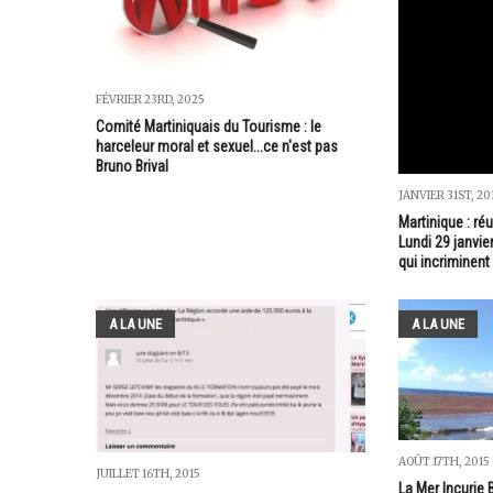
FÉVRIER 23RD, 2025
Comité Martiniquais du Tourisme : le
harceleur moral et sexuel...ce n'est pas
Bruno Brival
JANVIER 31ST, 20
Martinique : ré
Lundi 29 janvie
qui incriminen
A LA UNE
A LA UNE
AOÛT 17TH, 2015
JUILLET 16TH, 2015
La Mer Incurie 