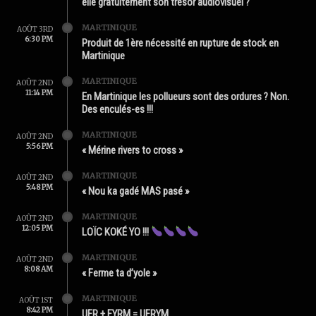
elle gratuitement son trésor audiovisuel ?
MARTINIQUE
AOÛT 3RD
6:30 PM
Produit de 1ère nécessité en rupture de stock en
Martinique
MARTINIQUE
AOÛT 2ND
11:14 PM
En Martinique les pollueurs sont des ordures ? Non.
Des enculés-es !!!
MARTINIQUE
AOÛT 2ND
5:56 PM
« Mérine rivers to cross »
MARTINIQUE
AOÛT 2ND
5:48 PM
« Nou ka gadé MAS pasé »
MARTINIQUE
AOÛT 2ND
12:05 PM
LOÏC KOKÉ YO !!!
MARTINIQUE
AOÛT 2ND
8:08 AM
« Ferme ta d’yole »
MARTINIQUE
AOÛT 1ST
8:42 PM
UFR + FYRM = UFRYM