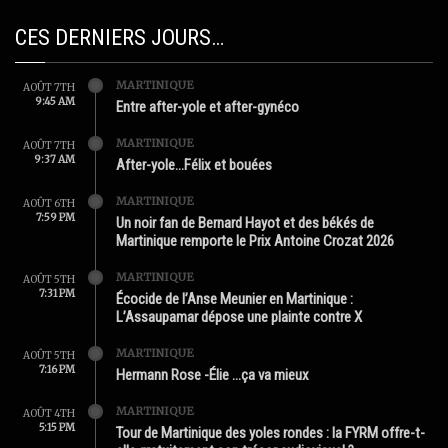
CES DERNIERS JOURS…
MARTINIQUE
AOÛT 7TH
9:45 AM
Entre after-yole et after-gynéco
MARTINIQUE
AOÛT 7TH
9:37 AM
After-yole…Félix et bouées
MARTINIQUE
AOÛT 6TH
7:59 PM
Un noir fan de Bernard Hayot et des békés de
Martinique remporte le Prix Antoine Crozat 2026
MARTINIQUE
AOÛT 5TH
7:31 PM
Écocide de l’Anse Meunier en Martinique :
L’Assaupamar dépose une plainte contre X
MARTINIQUE
AOÛT 5TH
7:16 PM
Hermann Rose -Élie …ça va mieux
MARTINIQUE
AOÛT 4TH
5:15 PM
Tour de Martinique des yoles rondes : la FYRM offre-t-