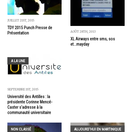
JUILLET 21ST, 2015
TDY 2015 Punch Presse de
AOÛT 28TH, 2013
Présentation
XL Airways entre sms, sos
et...mayday
A LA UNE
SEPTEMBRE 1ST, 2015
Université des Antilles : la
présidente Corinne Mencé-
Caster s'adresse à la
communauté universitaire
NON CLASSÉ
AUJOURD'HUI EN MARTINIQUE