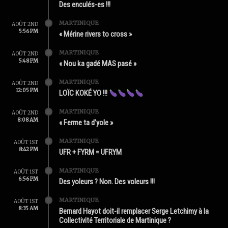
Des enculés-es !!!
MARTINIQUE
AOÛT 2ND
5:56 PM
« Mérine rivers to cross »
MARTINIQUE
AOÛT 2ND
5:48 PM
« Nou ka gadé MAS pasé »
MARTINIQUE
AOÛT 2ND
12:05 PM
LOÏC KOKÉ YO !!!
MARTINIQUE
AOÛT 2ND
8:08 AM
« Ferme ta d’yole »
MARTINIQUE
AOÛT 1ST
8:42 PM
UFR + FYRM = UFRYM
MARTINIQUE
AOÛT 1ST
6:56 PM
Des yoleurs ? Non. Des voleurs !!!
MARTINIQUE
AOÛT 1ST
8:35 AM
Bernard Hayot doit-il remplacer Serge Letchimy à la
Collectivité Territoriale de Martinique ?