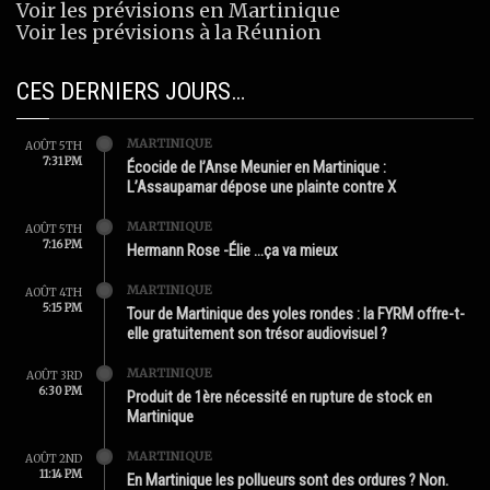
Voir les prévisions en Martinique
Voir les prévisions à la Réunion
CES DERNIERS JOURS…
MARTINIQUE
AOÛT 5TH
7:31 PM
Écocide de l’Anse Meunier en Martinique :
L’Assaupamar dépose une plainte contre X
MARTINIQUE
AOÛT 5TH
7:16 PM
Hermann Rose -Élie …ça va mieux
MARTINIQUE
AOÛT 4TH
5:15 PM
Tour de Martinique des yoles rondes : la FYRM offre-t-
elle gratuitement son trésor audiovisuel ?
MARTINIQUE
AOÛT 3RD
6:30 PM
Produit de 1ère nécessité en rupture de stock en
Martinique
MARTINIQUE
AOÛT 2ND
11:14 PM
En Martinique les pollueurs sont des ordures ? Non.