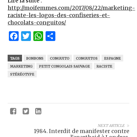
Lire la suite :
http://moifemmes.com/2017/08/22/marketing-
raciste-les-logos-des-confiseries-et-
chocolats-conguitos/
Facebook
Twitter
WhatsApp
Partager
TAGS
BONBONS
CONGUITO
CONGUITOS
ESPAGNE
MARKETING
PETIT CONGOLAIS SAUVAGE
RACISTE
STÉRÉOTYPE
NEXT ARTICLE
1984. Interdit de manifester contre