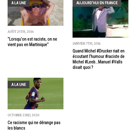
A LA UNE
AUJOURD'HUI EN FRANCE
AOÛT 25TH, 2016
"Lorsqu'on est raciste, on ne
JANVIER 7TH, 2014
vient pas en Martinique"
Quand Michel #Drucker riait en
écoutant l'humour #raciste de
Michel #Leeb...Manuel #Valls
disait quoi ?
A LA UNE
OCTOBRE 23RD, 2020
Ce racisme qui ne dérange pas
les blancs