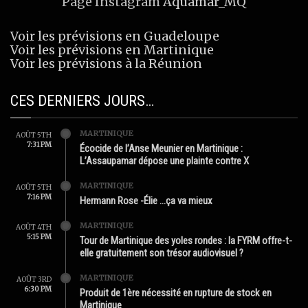
Page Instagram
Aquamar_MQ
Voir les prévisions en Guadeloupe
Voir les prévisions en Martinique
Voir les prévisions à la Réunion
CES DERNIERS JOURS…
MARTINIQUE
AOÛT 5TH
7:31 PM
Écocide de l’Anse Meunier en Martinique :
L’Assaupamar dépose une plainte contre X
MARTINIQUE
AOÛT 5TH
7:16 PM
Hermann Rose -Élie …ça va mieux
MARTINIQUE
AOÛT 4TH
5:15 PM
Tour de Martinique des yoles rondes : la FYRM offre-t-
elle gratuitement son trésor audiovisuel ?
MARTINIQUE
AOÛT 3RD
6:30 PM
Produit de 1ère nécessité en rupture de stock en
Martinique