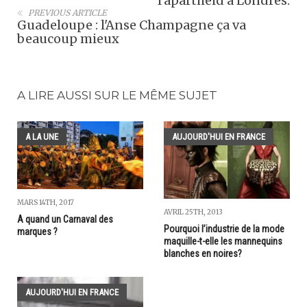
l'apartheid à Londres.
PREVIOUS ARTICLE
Guadeloupe : l'Anse Champagne ça va
beaucoup mieux
A LIRE AUSSI SUR LE MÊME SUJET
A LA UNE
AUJOURD'HUI EN FRANCE
MARS 14TH, 2017
AVRIL 25TH, 2013
A quand un Carnaval des
Pourquoi l’industrie de la mode
marques ?
maquille-t-elle les mannequins
blanches en noires?
AUJOURD'HUI EN FRANCE