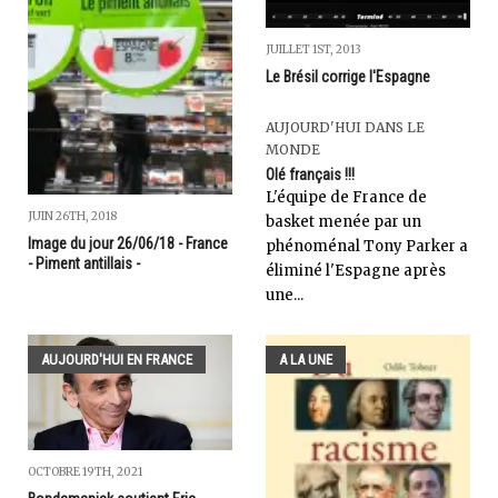
JUILLET 1ST, 2013
Le Brésil corrige l'Espagne
AUJOURD'HUI DANS LE
MONDE
Olé français !!!
L'équipe de France de
JUIN 26TH, 2018
basket menée par un
Image du jour 26/06/18 - France
phénoménal Tony Parker a
- Piment antillais -
éliminé l'Espagne après
une...
AUJOURD'HUI EN FRANCE
A LA UNE
OCTOBRE 19TH, 2021