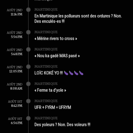
MARTINIQUE
AOÛT 2ND
11:14 PM
En Martinique les pollueurs sont des ordures ? Non.
Des enculés-es !!!
MARTINIQUE
AOÛT 2ND
5:56 PM
« Mérine rivers to cross »
MARTINIQUE
AOÛT 2ND
5:48 PM
« Nou ka gadé MAS pasé »
MARTINIQUE
AOÛT 2ND
12:05 PM
LOÏC KOKÉ YO !!!
MARTINIQUE
AOÛT 2ND
8:08 AM
« Ferme ta d’yole »
MARTINIQUE
AOÛT 1ST
8:42 PM
UFR + FYRM = UFRYM
MARTINIQUE
AOÛT 1ST
6:56 PM
Des yoleurs ? Non. Des voleurs !!!