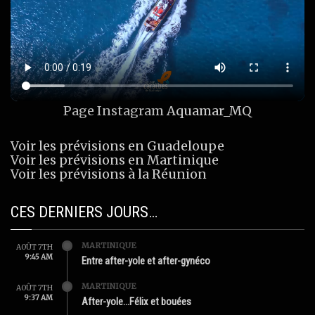
Page Instagram
Aquamar_MQ
Voir les prévisions en Guadeloupe
Voir les prévisions en Martinique
Voir les prévisions à la Réunion
CES DERNIERS JOURS…
MARTINIQUE
AOÛT 7TH
9:45 AM
Entre after-yole et after-gynéco
MARTINIQUE
AOÛT 7TH
9:37 AM
After-yole…Félix et bouées