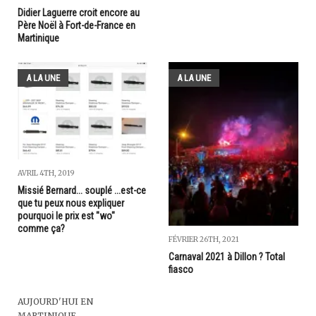
Didier Laguerre croit encore au
Père Noël à Fort-de-France en
Martinique
A LA UNE
A LA UNE
AVRIL 4TH, 2019
Missié Bernard... souplé ...est-ce
que tu peux nous expliquer
pourquoi le prix est "wo"
comme ça?
FÉVRIER 26TH, 2021
Carnaval 2021 à Dillon ? Total
fiasco
AUJOURD'HUI EN
MARTINIQUE