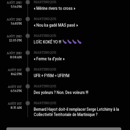
MARTINIQUE
AOÛT 2ND
5:56 PM
« Mérine rivers to cross »
MARTINIQUE
AOÛT 2ND
5:48 PM
« Nou ka gadé MAS pasé »
MARTINIQUE
AOÛT 2ND
12:05 PM
LOÏC KOKÉ YO !!!
MARTINIQUE
AOÛT 2ND
8:08 AM
« Ferme ta d’yole »
MARTINIQUE
AOÛT 1ST
8:42 PM
UFR + FYRM = UFRYM
MARTINIQUE
AOÛT 1ST
6:56 PM
Des yoleurs ? Non. Des voleurs !!!
MARTINIQUE
AOÛT 1ST
8:35 AM
Bernard Hayot doit-il remplacer Serge Letchimy à la
Collectivité Territoriale de Martinique ?