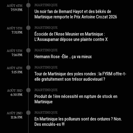
MARTINIQUE
AOÛT 6TH
7:59 PM
Un noir fan de Bernard Hayot et des békés de
Martinique remporte le Prix Antoine Crozat 2026
MARTINIQUE
AOÛT 5TH
7:31 PM
Écocide de l’Anse Meunier en Martinique :
L’Assaupamar dépose une plainte contre X
MARTINIQUE
AOÛT 5TH
7:16 PM
Hermann Rose -Élie …ça va mieux
MARTINIQUE
AOÛT 4TH
5:15 PM
Tour de Martinique des yoles rondes : la FYRM offre-t-
elle gratuitement son trésor audiovisuel ?
MARTINIQUE
AOÛT 3RD
6:30 PM
Produit de 1ère nécessité en rupture de stock en
Martinique
MARTINIQUE
AOÛT 2ND
11:14 PM
En Martinique les pollueurs sont des ordures ? Non.
Des enculés-es !!!