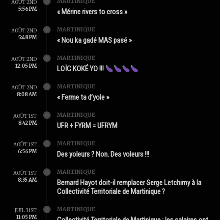
MARTINIQUE
AOÛT 2ND
5:56 PM
« Mérine rivers to cross »
MARTINIQUE
AOÛT 2ND
5:48 PM
« Nou ka gadé MAS pasé »
MARTINIQUE
AOÛT 2ND
12:05 PM
LOÏC KOKÉ YO !!!
MARTINIQUE
AOÛT 2ND
8:08 AM
« Ferme ta d’yole »
MARTINIQUE
AOÛT 1ST
8:42 PM
UFR + FYRM = UFRYM
MARTINIQUE
AOÛT 1ST
6:56 PM
Des yoleurs ? Non. Des voleurs !!!
MARTINIQUE
AOÛT 1ST
8:35 AM
Bernard Hayot doit-il remplacer Serge Letchimy à la
Collectivité Territoriale de Martinique ?
MARTINIQUE
JUIL 31ST
11:05 PM