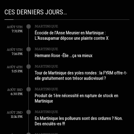
CES DERNIERS JOURS…
MARTINIQUE
AOÛT 5TH
7:31 PM
Écocide de l’Anse Meunier en Martinique :
L’Assaupamar dépose une plainte contre X
MARTINIQUE
AOÛT 5TH
7:16 PM
Hermann Rose -Élie …ça va mieux
MARTINIQUE
AOÛT 4TH
5:15 PM
Tour de Martinique des yoles rondes : la FYRM offre-t-
elle gratuitement son trésor audiovisuel ?
MARTINIQUE
AOÛT 3RD
6:30 PM
Produit de 1ère nécessité en rupture de stock en
Martinique
MARTINIQUE
AOÛT 2ND
11:14 PM
En Martinique les pollueurs sont des ordures ? Non.
Des enculés-es !!!