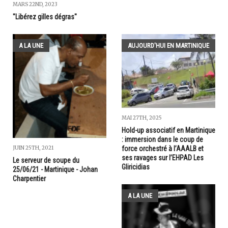
MARS 22ND, 2023
"Libérez gilles dégras"
A LA UNE
AUJOURD'HUI EN MARTINIQUE
MAI 27TH, 2025
Hold-up associatif en Martinique
: immersion dans le coup de
force orchestré à l’AAALB et
JUIN 25TH, 2021
ses ravages sur l’EHPAD Les
Le serveur de soupe du
Gliricidias
25/06/21 - Martinique - Johan
Charpentier
A LA UNE