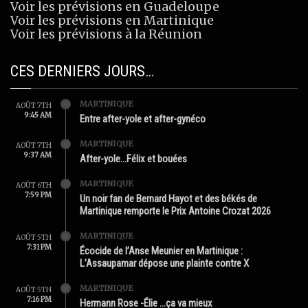
Voir les prévisions en Guadeloupe
Voir les prévisions en Martinique
Voir les prévisions à la Réunion
CES DERNIERS JOURS…
MARTINIQUE
AOÛT 7TH
9:45 AM
Entre after-yole et after-gynéco
MARTINIQUE
AOÛT 7TH
9:37 AM
After-yole…Félix et bouées
MARTINIQUE
AOÛT 6TH
7:59 PM
Un noir fan de Bernard Hayot et des békés de
Martinique remporte le Prix Antoine Crozat 2026
MARTINIQUE
AOÛT 5TH
7:31 PM
Écocide de l’Anse Meunier en Martinique :
L’Assaupamar dépose une plainte contre X
MARTINIQUE
AOÛT 5TH
7:16 PM
Hermann Rose -Élie …ça va mieux