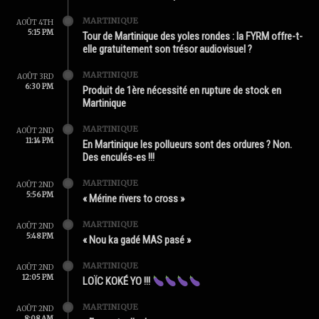
MARTINIQUE
AOÛT 4TH
5:15 PM
Tour de Martinique des yoles rondes : la FYRM offre-t-
elle gratuitement son trésor audiovisuel ?
MARTINIQUE
AOÛT 3RD
6:30 PM
Produit de 1ère nécessité en rupture de stock en
Martinique
MARTINIQUE
AOÛT 2ND
11:14 PM
En Martinique les pollueurs sont des ordures ? Non.
Des enculés-es !!!
MARTINIQUE
AOÛT 2ND
5:56 PM
« Mérine rivers to cross »
MARTINIQUE
AOÛT 2ND
5:48 PM
« Nou ka gadé MAS pasé »
MARTINIQUE
AOÛT 2ND
12:05 PM
LOÏC KOKÉ YO !!!
MARTINIQUE
AOÛT 2ND
8:08 AM