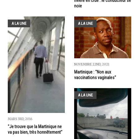
rivière en crue : le conducteur se
noie
A LA UNE
A LA UNE
NOVEMBRE 22ND, 2021
Martinique : "Non aux
vaccinations vaginales"
A LA UNE
MARS 3RD, 2016
"Je trouve que la Martinique ne
va pas bien, très honnêtement"