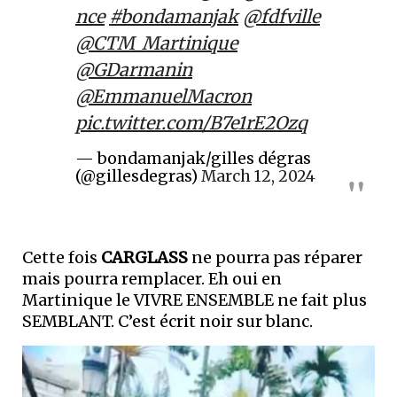
nce
#bondamanjak
@fdfville
@CTM_Martinique
@GDarmanin
@EmmanuelMacron
pic.twitter.com/B7e1rE2Ozq
— bondamanjak/gilles dégras
(@gillesdegras)
March 12, 2024
Cette fois
CARGLASS
ne pourra pas réparer
mais pourra remplacer. Eh oui en
Martinique le VIVRE ENSEMBLE ne fait plus
SEMBLANT. C’est écrit noir sur blanc.