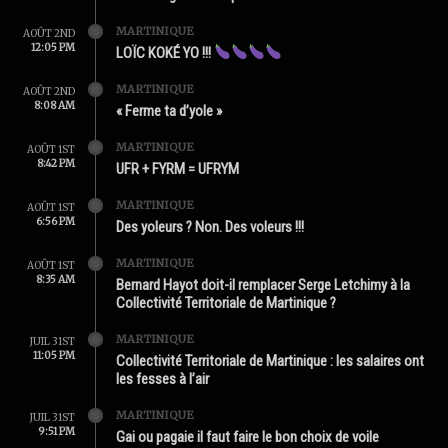
MARTINIQUE
AOÛT 2ND
12:05 PM
LOÏC KOKÉ YO !!!
MARTINIQUE
AOÛT 2ND
8:08 AM
« Ferme ta d’yole »
MARTINIQUE
AOÛT 1ST
8:42 PM
UFR + FYRM = UFRYM
MARTINIQUE
AOÛT 1ST
6:56 PM
Des yoleurs ? Non. Des voleurs !!!
MARTINIQUE
AOÛT 1ST
8:35 AM
Bernard Hayot doit-il remplacer Serge Letchimy à la
Collectivité Territoriale de Martinique ?
MARTINIQUE
JUIL 31ST
11:05 PM
Collectivité Territoriale de Martinique : les salaires ont
les fesses à l’air
MARTINIQUE
JUIL 31ST
9:51 PM
Gai ou pagaie il faut faire le bon choix de voile