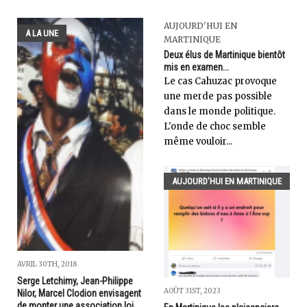
AUJOURD'HUI EN
A LA UNE
MARTINIQUE
Deux élus de Martinique bientôt
mis en examen...
Le cas Cahuzac provoque
une merde pas possible
dans le monde politique.
L'onde de choc semble
même vouloir...
AUJOURD'HUI EN MARTINIQUE
AVRIL 30TH, 2018
Serge Letchimy, Jean-Philippe
AOÛT 31ST, 2023
Nilor, Marcel Clodion envisagent
de monter une association loi