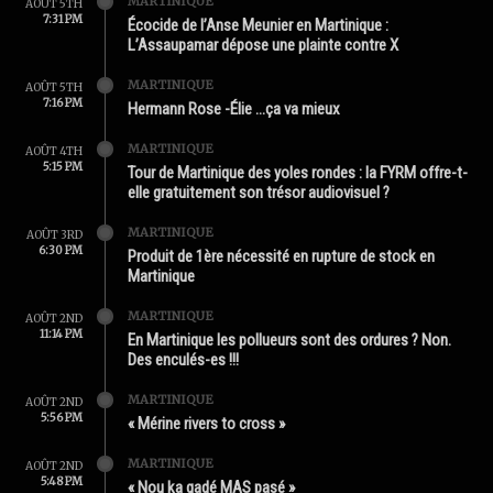
MARTINIQUE
AOÛT 5TH
7:31 PM
Écocide de l’Anse Meunier en Martinique :
L’Assaupamar dépose une plainte contre X
MARTINIQUE
AOÛT 5TH
7:16 PM
Hermann Rose -Élie …ça va mieux
MARTINIQUE
AOÛT 4TH
5:15 PM
Tour de Martinique des yoles rondes : la FYRM offre-t-
elle gratuitement son trésor audiovisuel ?
MARTINIQUE
AOÛT 3RD
6:30 PM
Produit de 1ère nécessité en rupture de stock en
Martinique
MARTINIQUE
AOÛT 2ND
11:14 PM
En Martinique les pollueurs sont des ordures ? Non.
Des enculés-es !!!
MARTINIQUE
AOÛT 2ND
5:56 PM
« Mérine rivers to cross »
MARTINIQUE
AOÛT 2ND
5:48 PM
« Nou ka gadé MAS pasé »