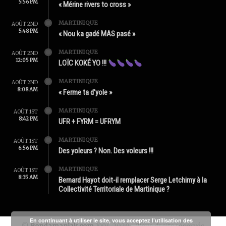
5:56 PM
« Mérine rivers to cross »
MARTINIQUE
AOÛT 2ND
5:48 PM
« Nou ka gadé MAS pasé »
MARTINIQUE
AOÛT 2ND
12:05 PM
LOÏC KOKÉ YO !!!
MARTINIQUE
AOÛT 2ND
8:08 AM
« Ferme ta d’yole »
MARTINIQUE
AOÛT 1ST
8:42 PM
UFR + FYRM = UFRYM
MARTINIQUE
AOÛT 1ST
6:56 PM
Des yoleurs ? Non. Des voleurs !!!
MARTINIQUE
AOÛT 1ST
8:35 AM
Bernard Hayot doit-il remplacer Serge Letchimy à la
Collectivité Territoriale de Martinique ?
En continuant à utiliser le site, vous acceptez l’utilisation des