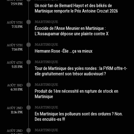
7:59 PM
Un noir fan de Bernard Hayot et des békés de
Martinique remporte le Prix Antoine Crozat 2026
MARTINIQUE
AOÛT 5TH
7:31 PM
Écocide de l’Anse Meunier en Martinique :
L’Assaupamar dépose une plainte contre X
MARTINIQUE
AOÛT 5TH
7:16 PM
Hermann Rose -Élie …ça va mieux
MARTINIQUE
AOÛT 4TH
5:15 PM
Tour de Martinique des yoles rondes : la FYRM offre-t-
elle gratuitement son trésor audiovisuel ?
MARTINIQUE
AOÛT 3RD
6:30 PM
Produit de 1ère nécessité en rupture de stock en
Martinique
MARTINIQUE
AOÛT 2ND
11:14 PM
En Martinique les pollueurs sont des ordures ? Non.
Des enculés-es !!!
MARTINIQUE
AOÛT 2ND