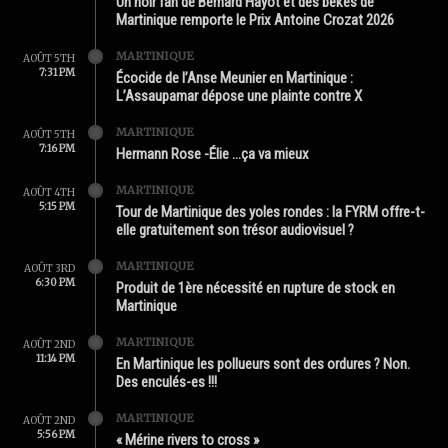
Un noir fan de Bernard Hayot et des békés de
Martinique remporte le Prix Antoine Crozat 2026
MARTINIQUE
AOÛT 5TH
7:31 PM
Écocide de l’Anse Meunier en Martinique :
L’Assaupamar dépose une plainte contre X
MARTINIQUE
AOÛT 5TH
7:16 PM
Hermann Rose -Élie …ça va mieux
MARTINIQUE
AOÛT 4TH
5:15 PM
Tour de Martinique des yoles rondes : la FYRM offre-t-
elle gratuitement son trésor audiovisuel ?
MARTINIQUE
AOÛT 3RD
6:30 PM
Produit de 1ère nécessité en rupture de stock en
Martinique
MARTINIQUE
AOÛT 2ND
11:14 PM
En Martinique les pollueurs sont des ordures ? Non.
Des enculés-es !!!
MARTINIQUE
AOÛT 2ND
5:56 PM
« Mérine rivers to cross »