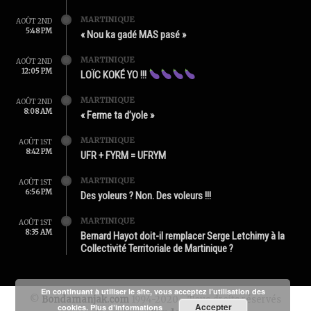
MARTINIQUE
AOÛT 2ND
5:48 PM
« Nou ka gadé MAS pasé »
MARTINIQUE
AOÛT 2ND
12:05 PM
LOÏC KOKÉ YO !!!
MARTINIQUE
AOÛT 2ND
8:08 AM
« Ferme ta d’yole »
MARTINIQUE
AOÛT 1ST
8:42 PM
UFR + FYRM = UFRYM
MARTINIQUE
AOÛT 1ST
6:56 PM
Des yoleurs ? Non. Des voleurs !!!
MARTINIQUE
AOÛT 1ST
8:35 AM
Bernard Hayot doit-il remplacer Serge Letchimy à la
Collectivité Territoriale de Martinique ?
En continuant à utiliser le site, vous acceptez l’utilisation des
©
Bondamanjak.com
1994-2020 - Tous droits réservés
Accepter
cookies.
Plus d’informations