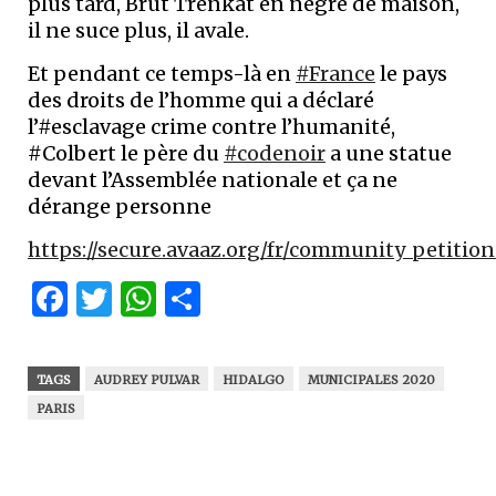
plus tard, Brut Trenkat en nègre de maison,
il ne suce plus, il avale.
Et pendant ce temps-là en
#France
le pays
des droits de l’homme qui a déclaré
l’#esclavage crime contre l’humanité,
#Colbert le père du
#codenoir
a une statue
devant l’Assemblée nationale et ça ne
dérange personne
https://secure.avaaz.org/fr/community_petiti
Facebook
Twitter
WhatsApp
Partager
TAGS
AUDREY PULVAR
HIDALGO
MUNICIPALES 2020
PARIS