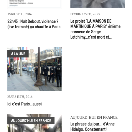
FÉVRIER 25TH, 2025
AVRIL 14TH, 2016
Le projet "LA MAISON DE
22h45 : Nuit Debout, violence ?
MARTINIQUE À PARIS" énième
(live terminé) ça chauffe à Paris
connerie de Serge
Letchimy...c'est mort et...
A LA UNE
MARS 13TH, 2016
Ici c'est Paris...aussi
AUJOURD'HUI EN FRANCE
AUJOURD'HUI EN FRANCE
La phrase du jour.... d'Anne
Hidalgo. Consternant !