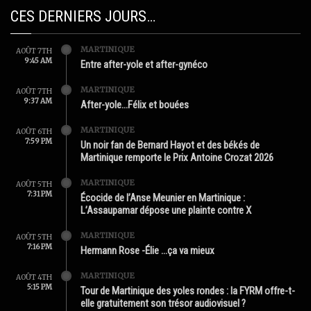
CES DERNIERS JOURS…
MARTINIQUE
AOÛT 7TH
9:45 AM
Entre after-yole et after-gynéco
MARTINIQUE
AOÛT 7TH
9:37 AM
After-yole…Félix et bouées
MARTINIQUE
AOÛT 6TH
7:59 PM
Un noir fan de Bernard Hayot et des békés de
Martinique remporte le Prix Antoine Crozat 2026
MARTINIQUE
AOÛT 5TH
7:31 PM
Écocide de l’Anse Meunier en Martinique :
L’Assaupamar dépose une plainte contre X
MARTINIQUE
AOÛT 5TH
7:16 PM
Hermann Rose -Élie …ça va mieux
MARTINIQUE
AOÛT 4TH
5:15 PM
Tour de Martinique des yoles rondes : la FYRM offre-t-
elle gratuitement son trésor audiovisuel ?