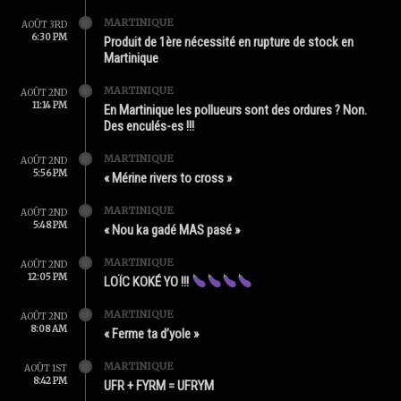
MARTINIQUE
AOÛT 3RD
6:30 PM
Produit de 1ère nécessité en rupture de stock en
Martinique
MARTINIQUE
AOÛT 2ND
11:14 PM
En Martinique les pollueurs sont des ordures ? Non.
Des enculés-es !!!
MARTINIQUE
AOÛT 2ND
5:56 PM
« Mérine rivers to cross »
MARTINIQUE
AOÛT 2ND
5:48 PM
« Nou ka gadé MAS pasé »
MARTINIQUE
AOÛT 2ND
12:05 PM
LOÏC KOKÉ YO !!!
MARTINIQUE
AOÛT 2ND
8:08 AM
« Ferme ta d’yole »
MARTINIQUE
AOÛT 1ST
8:42 PM
UFR + FYRM = UFRYM