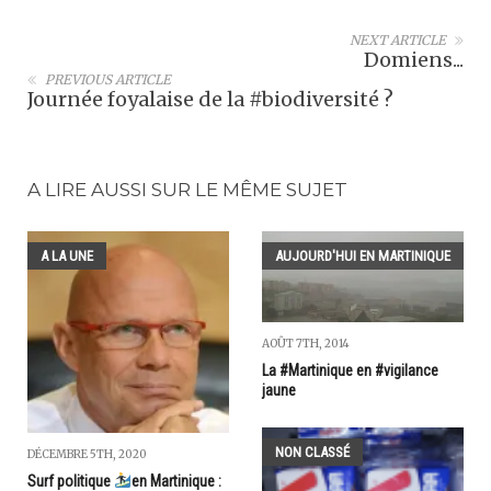
NEXT ARTICLE
Domiens...
PREVIOUS ARTICLE
Journée foyalaise de la #biodiversité ?
A LIRE AUSSI SUR LE MÊME SUJET
A LA UNE
AUJOURD'HUI EN MARTINIQUE
AOÛT 7TH, 2014
La #Martinique en #vigilance
jaune
NON CLASSÉ
DÉCEMBRE 5TH, 2020
Surf politique
en Martinique :