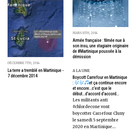
MARS 11TH, 2014
Armée française : filmée nue à
son insu, une stagiaire originaire
de #Martinique poussée à la
démission
DÉCEMBRE 7TH, 2014
La terre a tremblé en Martinique -
A LA UNE
7 décembre 2014
Boycott Carrefour en Martinique
:
et ça continue encore
et encore...c'est que le
début...d'accord d'accord...
Les militants anti
#chlordecone vont
boycotter Carrefour Cluny
le samedi 5 septembre
2020 en Martinique....