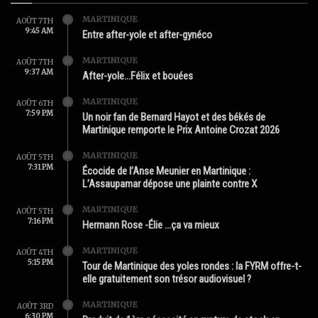
MARTINIQUE
AOÛT 7TH
9:45 AM
Entre after-yole et after-gynéco
MARTINIQUE
AOÛT 7TH
9:37 AM
After-yole…Félix et bouées
MARTINIQUE
AOÛT 6TH
7:59 PM
Un noir fan de Bernard Hayot et des békés de
Martinique remporte le Prix Antoine Crozat 2026
MARTINIQUE
AOÛT 5TH
7:31 PM
Écocide de l’Anse Meunier en Martinique :
L’Assaupamar dépose une plainte contre X
MARTINIQUE
AOÛT 5TH
7:16 PM
Hermann Rose -Élie …ça va mieux
MARTINIQUE
AOÛT 4TH
5:15 PM
Tour de Martinique des yoles rondes : la FYRM offre-t-
elle gratuitement son trésor audiovisuel ?
MARTINIQUE
AOÛT 3RD
6:30 PM