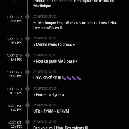
Produit de 1ère nécessité en rupture de stock en
Martinique
MARTINIQUE
AOÛT 2ND
11:14 PM
En Martinique les pollueurs sont des ordures ? Non.
Des enculés-es !!!
MARTINIQUE
AOÛT 2ND
5:56 PM
« Mérine rivers to cross »
MARTINIQUE
AOÛT 2ND
5:48 PM
« Nou ka gadé MAS pasé »
MARTINIQUE
AOÛT 2ND
12:05 PM
LOÏC KOKÉ YO !!!
MARTINIQUE
AOÛT 2ND
8:08 AM
« Ferme ta d’yole »
MARTINIQUE
AOÛT 1ST
8:42 PM
UFR + FYRM = UFRYM
MARTINIQUE
AOÛT 1ST
6:56 PM
Des yoleurs ? Non. Des voleurs !!!