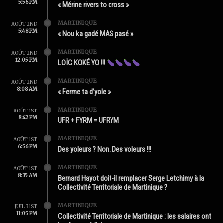
5:56 PM
« Mérine rivers to cross »
MARTINIQUE
AOÛT 2ND
5:48 PM
« Nou ka gadé MAS pasé »
MARTINIQUE
AOÛT 2ND
12:05 PM
LOÏC KOKÉ YO !!!
MARTINIQUE
AOÛT 2ND
8:08 AM
« Ferme ta d’yole »
MARTINIQUE
AOÛT 1ST
8:42 PM
UFR + FYRM = UFRYM
MARTINIQUE
AOÛT 1ST
6:56 PM
Des yoleurs ? Non. Des voleurs !!!
MARTINIQUE
AOÛT 1ST
8:35 AM
Bernard Hayot doit-il remplacer Serge Letchimy à la
Collectivité Territoriale de Martinique ?
MARTINIQUE
JUIL 31ST
11:05 PM
Collectivité Territoriale de Martinique : les salaires ont