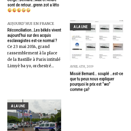
sont de retour...grenn zot a léto
AUJOURD'HUI EN FRANCE
A LA UNE
Réconciliation...Les békés vivent
aujourd'hui sur des acquis
esclavagistes est-ce normal ?
Ce 23 mai 2014, grand
rassemblement à la place
de la Bastille à Paris intitulé
Limyè ba yo, orchestré...
AVRIL 4TH, 2019
Missié Bernard... souplé ...est-ce
que tu peux nous expliquer
pourquoi le prix est "wo"
comme ça?
A LA UNE