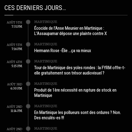
CES DERNIERS JOURS…
MARTINIQUE
AOÛT 5TH
7:31 PM
Écocide de l’Anse Meunier en Martinique :
L’Assaupamar dépose une plainte contre X
MARTINIQUE
AOÛT 5TH
7:16 PM
Hermann Rose -Élie …ça va mieux
MARTINIQUE
AOÛT 4TH
5:15 PM
Tour de Martinique des yoles rondes : la FYRM offre-t-
elle gratuitement son trésor audiovisuel ?
MARTINIQUE
AOÛT 3RD
6:30 PM
Produit de 1ère nécessité en rupture de stock en
Martinique
MARTINIQUE
AOÛT 2ND
11:14 PM
En Martinique les pollueurs sont des ordures ? Non.
Des enculés-es !!!
MARTINIQUE
AOÛT 2ND