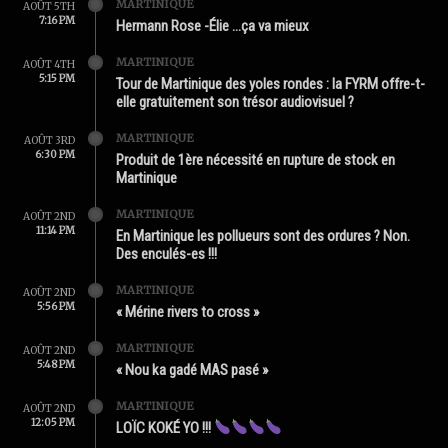
MARTINIQUE
AOÛT 5TH
7:16 PM
Hermann Rose -Élie …ça va mieux
MARTINIQUE
AOÛT 4TH
5:15 PM
Tour de Martinique des yoles rondes : la FYRM offre-t-
elle gratuitement son trésor audiovisuel ?
MARTINIQUE
AOÛT 3RD
6:30 PM
Produit de 1ère nécessité en rupture de stock en
Martinique
MARTINIQUE
AOÛT 2ND
11:14 PM
En Martinique les pollueurs sont des ordures ? Non.
Des enculés-es !!!
MARTINIQUE
AOÛT 2ND
5:56 PM
« Mérine rivers to cross »
MARTINIQUE
AOÛT 2ND
5:48 PM
« Nou ka gadé MAS pasé »
MARTINIQUE
AOÛT 2ND
12:05 PM
LOÏC KOKÉ YO !!!