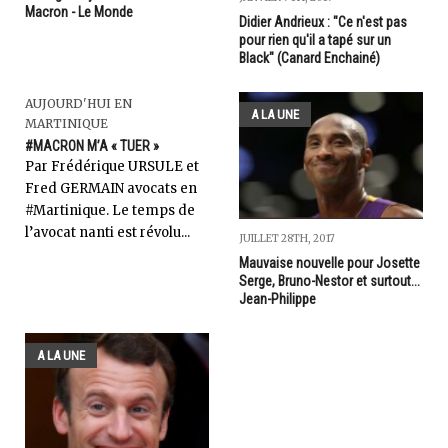
Macron - Le Monde
Didier Andrieux : "Ce n'est pas
pour rien qu'il a tapé sur un
Black" (Canard Enchainé)
AUJOURD'HUI EN
A LA UNE
MARTINIQUE
#MACRON M’A « TUER »
Par Frédérique URSULE et
Fred GERMAIN avocats en
#Martinique. Le temps de
l’avocat nanti est révolu...
JUILLET 28TH, 2017
Mauvaise nouvelle pour Josette
Serge, Bruno-Nestor et surtout...
Jean-Philippe
A LA UNE