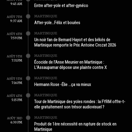
9:45 AM
Entre after-yole et after-gynéco
MARTINIQUE
AOÛT 7TH
9:37 AM
After-yole…Félix et bouées
MARTINIQUE
AOÛT 6TH
7:59 PM
Un noir fan de Bernard Hayot et des békés de
Martinique remporte le Prix Antoine Crozat 2026
MARTINIQUE
AOÛT 5TH
7:31 PM
Écocide de l’Anse Meunier en Martinique :
L’Assaupamar dépose une plainte contre X
MARTINIQUE
AOÛT 5TH
7:16 PM
Hermann Rose -Élie …ça va mieux
MARTINIQUE
AOÛT 4TH
5:15 PM
Tour de Martinique des yoles rondes : la FYRM offre-t-
elle gratuitement son trésor audiovisuel ?
MARTINIQUE
AOÛT 3RD
6:30 PM
Produit de 1ère nécessité en rupture de stock en
Martinique