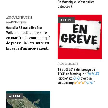
En Martinique : c’est qui les
patriotes ?
AUJOURD'HUI EN
A LA UNE
MARTINIQUE
Quand la #Sara raffine fino
Voilà un modèle du genre
en matière de communiqué
de presse...la Sara surfe sur
la vague d'un mouvement...
AOÛT 13TH, 2018
13 août 2018 démarrage du
TCSP en Martinique : "
idiot le taxi
c'est sa
vie...pinlimp
"
A LA UNE