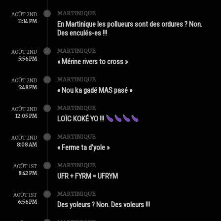
MARTINIQUE
AOÛT 2ND
11:14 PM
En Martinique les pollueurs sont des ordures ? Non.
Des enculés-es !!!
MARTINIQUE
AOÛT 2ND
5:56 PM
« Mérine rivers to cross »
MARTINIQUE
AOÛT 2ND
5:48 PM
« Nou ka gadé MAS pasé »
MARTINIQUE
AOÛT 2ND
12:05 PM
LOÏC KOKÉ YO !!!
MARTINIQUE
AOÛT 2ND
8:08 AM
« Ferme ta d’yole »
MARTINIQUE
AOÛT 1ST
8:42 PM
UFR + FYRM = UFRYM
MARTINIQUE
AOÛT 1ST
6:56 PM
Des yoleurs ? Non. Des voleurs !!!