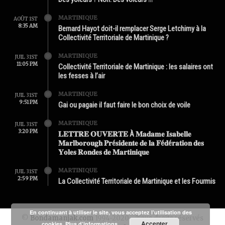
MARTINIQUE
AOÛT 1ST
8:35 AM
Bernard Hayot doit-il remplacer Serge Letchimy à la
Collectivité Territoriale de Martinique ?
MARTINIQUE
JUIL 31ST
11:05 PM
Collectivité Territoriale de Martinique : les salaires ont
les fesses à l’air
MARTINIQUE
JUIL 31ST
9:51 PM
Gai ou pagaie il faut faire le bon choix de voile
MARTINIQUE
JUIL 31ST
3:20 PM
𝐋𝐄𝐓𝐓𝐑𝐄 𝐎𝐔𝐕𝐄𝐑𝐓𝐄 À 𝐌𝐚𝐝𝐚𝐦𝐞 𝐈𝐬𝐚𝐛𝐞𝐥𝐥𝐞
𝐌𝐚𝐫𝐥𝐛𝐨𝐫𝐨𝐮𝐠𝐡 𝐏𝐫é𝐬𝐢𝐝𝐞𝐧𝐭𝐞 𝐝𝐞 𝐥𝐚 𝐅é𝐝é𝐫𝐚𝐭𝐢𝐨𝐧 𝐝𝐞𝐬
𝐘𝐨𝐥𝐞𝐬 𝐑𝐨𝐧𝐝𝐞𝐬 𝐝𝐞 𝐌𝐚𝐫𝐭𝐢𝐧𝐢𝐪𝐮𝐞
MARTINIQUE
JUIL 31ST
2:59 PM
La Collectivité Territoriale de Martinique et les Fourmis
En continuant à utiliser le site, vous acceptez l’utilisation des
©
Bondamanjak.com
1994-2020 - Tous droits réservés
Accepter
cookies.
Plus d’informations