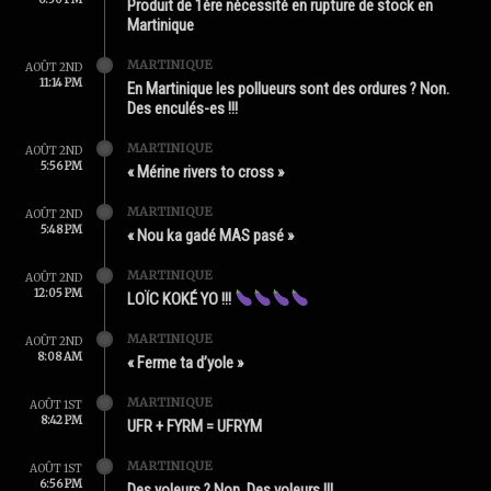
Produit de 1ère nécessité en rupture de stock en
Martinique
MARTINIQUE
AOÛT 2ND
11:14 PM
En Martinique les pollueurs sont des ordures ? Non.
Des enculés-es !!!
MARTINIQUE
AOÛT 2ND
5:56 PM
« Mérine rivers to cross »
MARTINIQUE
AOÛT 2ND
5:48 PM
« Nou ka gadé MAS pasé »
MARTINIQUE
AOÛT 2ND
12:05 PM
LOÏC KOKÉ YO !!!
MARTINIQUE
AOÛT 2ND
8:08 AM
« Ferme ta d’yole »
MARTINIQUE
AOÛT 1ST
8:42 PM
UFR + FYRM = UFRYM
MARTINIQUE
AOÛT 1ST
6:56 PM
Des yoleurs ? Non. Des voleurs !!!