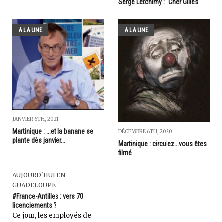
Serge Letchimy : "Cher Gilles"
A LA UNE
A LA UNE
JANVIER 6TH, 2021
Martinique : ...et la banane se
DÉCEMBRE 6TH, 2020
plante dès janvier...
Martinique : circulez...vous êtes
filmé
AUJOURD'HUI EN
GUADELOUPE
#France-Antilles : vers 70
licenciements ?
Ce jour, les employés de