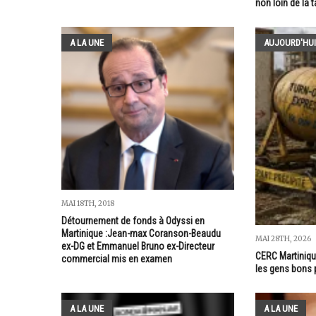
non loin de la t
A LA UNE
AUJOURD'HUI
MAI 18TH, 2018
Détournement de fonds à Odyssi en
Martinique :Jean-max Coranson-Beaudu
MAI 28TH, 2026
ex-DG et Emmanuel Bruno ex-Directeur
CERC Martiniqu
commercial mis en examen
les gens bons
A LA UNE
A LA UNE