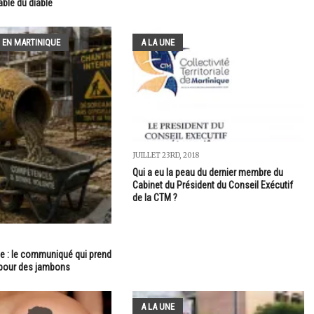
able du diable
 EN MARTINIQUE
A LA UNE
JUILLET 23RD, 2018
Qui a eu la peau du dernier membre du
Cabinet du Président du Conseil Exécutif
de la CTM ?
e : le communiqué qui prend
 pour des jambons
A LA UNE