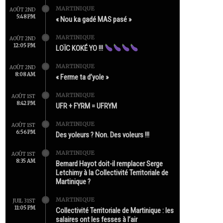
MARTINIQUE
AOÛT 2ND
5:48 PM
« Nou ka gadé MAS pasé »
MARTINIQUE
AOÛT 2ND
12:05 PM
LOÏC KOKÉ YO !!!
MARTINIQUE
AOÛT 2ND
8:08 AM
« Ferme ta d’yole »
MARTINIQUE
AOÛT 1ST
8:42 PM
UFR + FYRM = UFRYM
MARTINIQUE
AOÛT 1ST
6:56 PM
Des yoleurs ? Non. Des voleurs !!!
MARTINIQUE
AOÛT 1ST
8:35 AM
Bernard Hayot doit-il remplacer Serge
Letchimy à la Collectivité Territoriale de
Martinique ?
MARTINIQUE
JUIL 31ST
11:05 PM
Collectivité Territoriale de Martinique : les
salaires ont les fesses à l’air