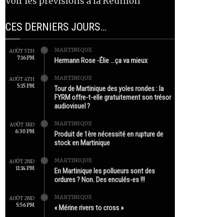
Voir les prévisions à la Réunion
CES DERNIERS JOURS…
MARTINIQUE
AOÛT 5TH
7:16 PM
Hermann Rose -Élie …ça va mieux
MARTINIQUE
AOÛT 4TH
5:15 PM
Tour de Martinique des yoles rondes : la
FYRM offre-t-elle gratuitement son trésor
audiovisuel ?
MARTINIQUE
AOÛT 3RD
6:30 PM
Produit de 1ère nécessité en rupture de
stock en Martinique
MARTINIQUE
AOÛT 2ND
11:14 PM
En Martinique les pollueurs sont des
ordures ? Non. Des enculés-es !!!
MARTINIQUE
AOÛT 2ND
5:56 PM
« Mérine rivers to cross »