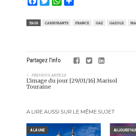
Facebook
Twitter
WhatsApp
Partager
TAGS
CARBURANTS
FRANCE
GAZ
GAZOLE
MA
Partagez l'info
PREVIOUS ARTICLE
L'image du jour [29/01/16] Marisol
Touraine
A LIRE AUSSI SUR LE MÊME SUJET
A LA UNE
AUJOURD'HUI