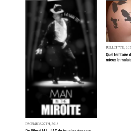
JUILLET 7TH, 201
Quel territoire
mieux le malais
DÉCEMBRE 27TH, 2018
De Nilor à MJ... l'AG de tous les dangers