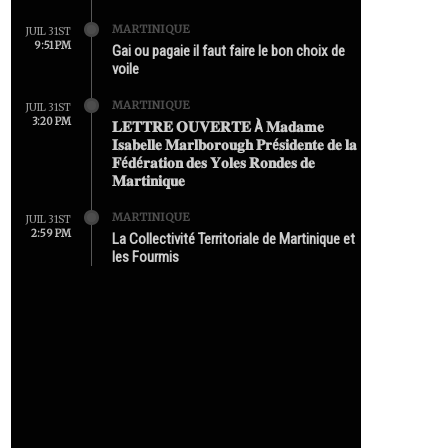
MARTINIQUE
JUIL 31ST
9:51 PM
Gai ou pagaie il faut faire le bon choix de
voile
MARTINIQUE
JUIL 31ST
3:20 PM
𝐋𝐄𝐓𝐓𝐑𝐄 𝐎𝐔𝐕𝐄𝐑𝐓𝐄 À 𝐌𝐚𝐝𝐚𝐦𝐞
𝐈𝐬𝐚𝐛𝐞𝐥𝐥𝐞 𝐌𝐚𝐫𝐥𝐛𝐨𝐫𝐨𝐮𝐠𝐡 𝐏𝐫é𝐬𝐢𝐝𝐞𝐧𝐭𝐞 𝐝𝐞 𝐥𝐚
𝐅é𝐝é𝐫𝐚𝐭𝐢𝐨𝐧 𝐝𝐞𝐬 𝐘𝐨𝐥𝐞𝐬 𝐑𝐨𝐧𝐝𝐞𝐬 𝐝𝐞
𝐌𝐚𝐫𝐭𝐢𝐧𝐢𝐪𝐮𝐞
MARTINIQUE
JUIL 31ST
2:59 PM
La Collectivité Territoriale de Martinique et
les Fourmis