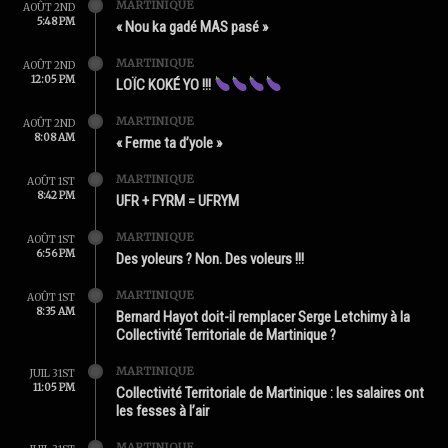
MARTINIQUE
AOÛT 2ND
5:48 PM
« Nou ka gadé MAS pasé »
MARTINIQUE
AOÛT 2ND
12:05 PM
LOÏC KOKÉ YO !!!
MARTINIQUE
AOÛT 2ND
8:08 AM
« Ferme ta d’yole »
MARTINIQUE
AOÛT 1ST
8:42 PM
UFR + FYRM = UFRYM
MARTINIQUE
AOÛT 1ST
6:56 PM
Des yoleurs ? Non. Des voleurs !!!
MARTINIQUE
AOÛT 1ST
8:35 AM
Bernard Hayot doit-il remplacer Serge Letchimy à la
Collectivité Territoriale de Martinique ?
MARTINIQUE
JUIL 31ST
11:05 PM
Collectivité Territoriale de Martinique : les salaires ont
les fesses à l’air
MARTINIQUE