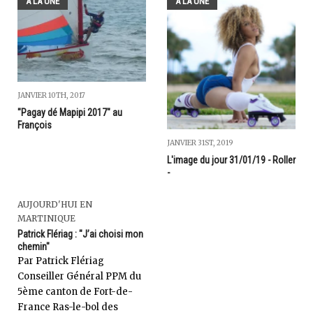
A LA UNE
A LA UNE
JANVIER 10TH, 2017
"Pagay dé Mapipi 2017" au
François
JANVIER 31ST, 2019
L'image du jour 31/01/19 - Roller
-
AUJOURD'HUI EN
MARTINIQUE
Patrick Flériag : "J’ai choisi mon
chemin"
Par Patrick Flériag
Conseiller Général PPM du
5ème canton de Fort-de-
France Ras-le-bol des