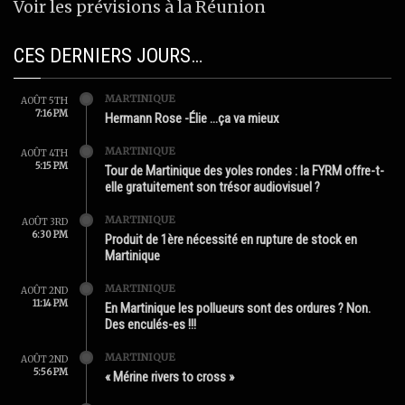
Voir les prévisions à la Réunion
CES DERNIERS JOURS…
MARTINIQUE
AOÛT 5TH
7:16 PM
Hermann Rose -Élie …ça va mieux
MARTINIQUE
AOÛT 4TH
5:15 PM
Tour de Martinique des yoles rondes : la FYRM offre-t-
elle gratuitement son trésor audiovisuel ?
MARTINIQUE
AOÛT 3RD
6:30 PM
Produit de 1ère nécessité en rupture de stock en
Martinique
MARTINIQUE
AOÛT 2ND
11:14 PM
En Martinique les pollueurs sont des ordures ? Non.
Des enculés-es !!!
MARTINIQUE
AOÛT 2ND
5:56 PM
« Mérine rivers to cross »