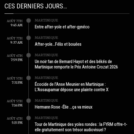
CES DERNIERS JOURS…
MARTINIQUE
AOÛT 7TH
9:45 AM
Entre after-yole et after-gynéco
MARTINIQUE
AOÛT 7TH
9:37 AM
After-yole…Félix et bouées
MARTINIQUE
AOÛT 6TH
7:59 PM
Un noir fan de Bernard Hayot et des békés de
Martinique remporte le Prix Antoine Crozat 2026
MARTINIQUE
AOÛT 5TH
7:31 PM
Écocide de l’Anse Meunier en Martinique :
L’Assaupamar dépose une plainte contre X
MARTINIQUE
AOÛT 5TH
7:16 PM
Hermann Rose -Élie …ça va mieux
MARTINIQUE
AOÛT 4TH
5:15 PM
Tour de Martinique des yoles rondes : la FYRM offre-t-
elle gratuitement son trésor audiovisuel ?