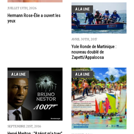
JUILLET 13TH, 2026
A LA UNE
Hermann Rose-Élie a ouvert les
yeux
AVRIL 30TH, 2017
Yole Ronde de Martinique :
nouveau doublé de
Zapetti/Appaloosa
A LA UNE
A LA UNE
SEPTEMBRE 21ST, 2016
Hervé Mariton : "Azérot m'a tuer"