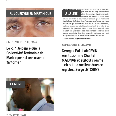
AUJOURD'HUI EN MARTINIQUE
A LA UNE
SEPTEMBRE 10TH, 2024
SEPTEMBRE 14TH, 2015
Le R : " Je pense que la
Georges PAU-LANGEVIN
Collectivité Territoriale de
ment...comme Chantal
Martinique est une maison
MAIGNAN et surtout comme
fantôme "
...eh oui...le meilleur dans ce
registre...Serge LETCHIMY
A LA UNE
JUIN 14TH, 2017