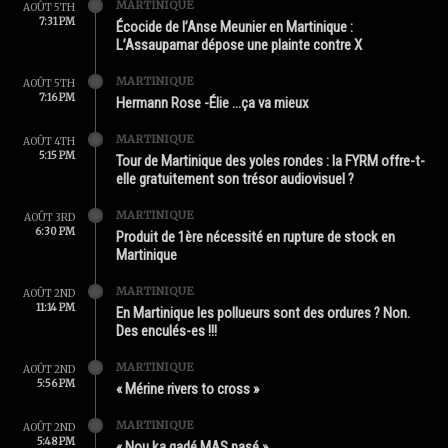
MARTINIQUE
AOÛT 5TH
7:31 PM
Écocide de l’Anse Meunier en Martinique :
L’Assaupamar dépose une plainte contre X
MARTINIQUE
AOÛT 5TH
7:16 PM
Hermann Rose -Élie …ça va mieux
MARTINIQUE
AOÛT 4TH
5:15 PM
Tour de Martinique des yoles rondes : la FYRM offre-t-
elle gratuitement son trésor audiovisuel ?
MARTINIQUE
AOÛT 3RD
6:30 PM
Produit de 1ère nécessité en rupture de stock en
Martinique
MARTINIQUE
AOÛT 2ND
11:14 PM
En Martinique les pollueurs sont des ordures ? Non.
Des enculés-es !!!
MARTINIQUE
AOÛT 2ND
5:56 PM
« Mérine rivers to cross »
MARTINIQUE
AOÛT 2ND
5:48 PM
« Nou ka gadé MAS pasé »