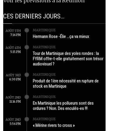
Voir les prévisions à la Réunion
CES DERNIERS JOURS…
MARTINIQUE
AOÛT 5TH
7:16 PM
Hermann Rose -Élie …ça va mieux
MARTINIQUE
AOÛT 4TH
5:15 PM
Tour de Martinique des yoles rondes : la
FYRM offre-t-elle gratuitement son trésor
audiovisuel ?
MARTINIQUE
AOÛT 3RD
6:30 PM
Produit de 1ère nécessité en rupture de
stock en Martinique
MARTINIQUE
AOÛT 2ND
11:14 PM
En Martinique les pollueurs sont des
ordures ? Non. Des enculés-es !!!
MARTINIQUE
AOÛT 2ND
5:56 PM
« Mérine rivers to cross »