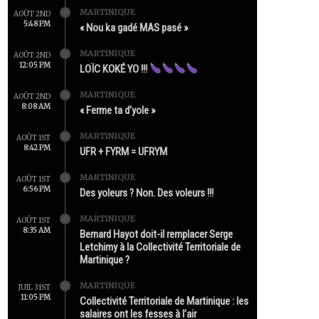
MARTINIQUE
AOÛT 2ND
5:48 PM
« Nou ka gadé MAS pasé »
MARTINIQUE
AOÛT 2ND
12:05 PM
LOÏC KOKÉ YO !!!
MARTINIQUE
AOÛT 2ND
8:08 AM
« Ferme ta d’yole »
MARTINIQUE
AOÛT 1ST
8:42 PM
UFR + FYRM = UFRYM
MARTINIQUE
AOÛT 1ST
6:56 PM
Des yoleurs ? Non. Des voleurs !!!
MARTINIQUE
AOÛT 1ST
8:35 AM
Bernard Hayot doit-il remplacer Serge
Letchimy à la Collectivité Territoriale de
Martinique ?
MARTINIQUE
JUIL 31ST
11:05 PM
Collectivité Territoriale de Martinique : les
salaires ont les fesses à l’air