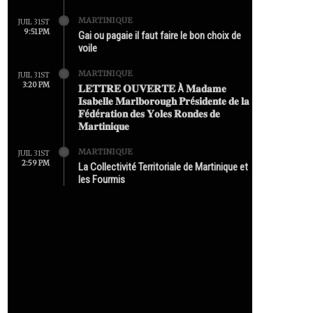
MARTINIQUE
JUIL 31ST
9:51 PM
Gai ou pagaie il faut faire le bon choix de
voile
MARTINIQUE
JUIL 31ST
3:20 PM
𝐋𝐄𝐓𝐓𝐑𝐄 𝐎𝐔𝐕𝐄𝐑𝐓𝐄 À 𝐌𝐚𝐝𝐚𝐦𝐞
𝐈𝐬𝐚𝐛𝐞𝐥𝐥𝐞 𝐌𝐚𝐫𝐥𝐛𝐨𝐫𝐨𝐮𝐠𝐡 𝐏𝐫é𝐬𝐢𝐝𝐞𝐧𝐭𝐞 𝐝𝐞 𝐥𝐚
𝐅é𝐝é𝐫𝐚𝐭𝐢𝐨𝐧 𝐝𝐞𝐬 𝐘𝐨𝐥𝐞𝐬 𝐑𝐨𝐧𝐝𝐞𝐬 𝐝𝐞
𝐌𝐚𝐫𝐭𝐢𝐧𝐢𝐪𝐮𝐞
MARTINIQUE
JUIL 31ST
2:59 PM
La Collectivité Territoriale de Martinique et
les Fourmis