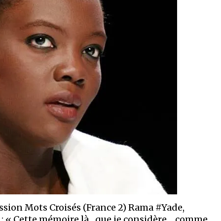
mission Mots Croisés (France 2) Rama #Yade,
t : « Cette mémoire là…que je considère …comme