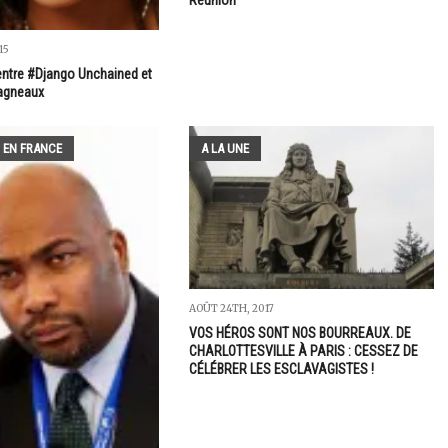
15
 entre #Django Unchained et
 agneaux
 EN FRANCE
A LA UNE
AOÛT 24TH, 2017
VOS HÉROS SONT NOS BOURREAUX. DE
CHARLOTTESVILLE À PARIS : CESSEZ DE
CÉLÉBRER LES ESCLAVAGISTES !