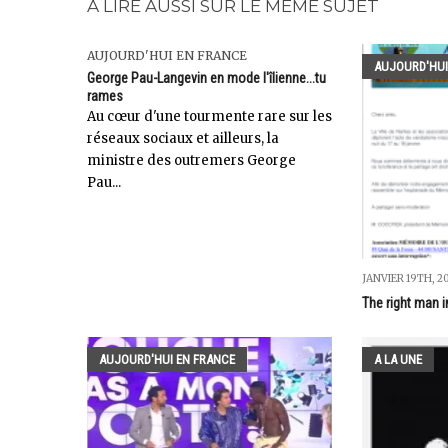
A LIRE AUSSI SUR LE MÊME SUJET
AUJOURD'HUI EN FRANCE
AUJOURD'HUI
George Pau-Langevin en mode l'îlienne...tu
rames
Au cœur d'une tourmente rare sur les
réseaux sociaux et ailleurs, la
ministre des outremers George
Pau...
JANVIER 19TH, 2
The right man i
AUJOURD'HUI EN FRANCE
A LA UNE