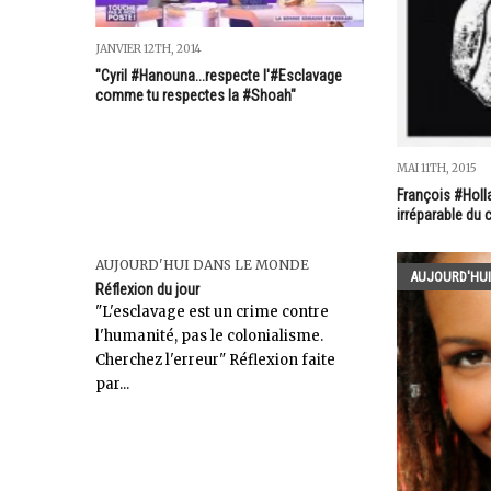
JANVIER 12TH, 2014
"Cyril #Hanouna...respecte l'#Esclavage
comme tu respectes la #Shoah"
MAI 11TH, 2015
François #Holla
irréparable du 
AUJOURD'HUI DANS LE MONDE
AUJOURD'HUI
Réflexion du jour
"L'esclavage est un crime contre
l'humanité, pas le colonialisme.
Cherchez l'erreur" Réflexion faite
par...