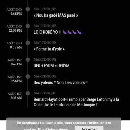
MARTINIQUE
AOÛT 2ND
5:48 PM
« Nou ka gadé MAS pasé »
MARTINIQUE
AOÛT 2ND
12:05 PM
LOÏC KOKÉ YO !!!
MARTINIQUE
AOÛT 2ND
8:08 AM
« Ferme ta d’yole »
MARTINIQUE
AOÛT 1ST
8:42 PM
UFR + FYRM = UFRYM
MARTINIQUE
AOÛT 1ST
6:56 PM
Des yoleurs ? Non. Des voleurs !!!
MARTINIQUE
AOÛT 1ST
8:35 AM
Bernard Hayot doit-il remplacer Serge Letchimy à la
Collectivité Territoriale de Martinique ?
En continuant à utiliser le site, vous acceptez l’utilisation des
©
Bondamanjak.com
1994-2020 - Tous droits réservés
Accepter
cookies.
Plus d’informations