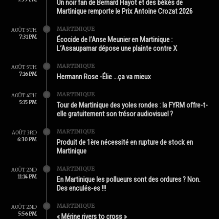
Un noir fan de Bernard Hayot et des békés de
Martinique remporte le Prix Antoine Crozat 2026
MARTINIQUE
AOÛT 5TH
7:31 PM
Écocide de l’Anse Meunier en Martinique :
L’Assaupamar dépose une plainte contre X
MARTINIQUE
AOÛT 5TH
7:16 PM
Hermann Rose -Élie …ça va mieux
MARTINIQUE
AOÛT 4TH
5:15 PM
Tour de Martinique des yoles rondes : la FYRM offre-t-
elle gratuitement son trésor audiovisuel ?
MARTINIQUE
AOÛT 3RD
6:30 PM
Produit de 1ère nécessité en rupture de stock en
Martinique
MARTINIQUE
AOÛT 2ND
11:14 PM
En Martinique les pollueurs sont des ordures ? Non.
Des enculés-es !!!
MARTINIQUE
AOÛT 2ND
5:56 PM
« Mérine rivers to cross »