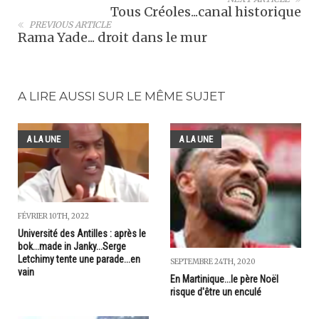
Tous Créoles...canal historique
PREVIOUS ARTICLE
Rama Yade... droit dans le mur
A LIRE AUSSI SUR LE MÊME SUJET
A LA UNE
A LA UNE
FÉVRIER 10TH, 2022
Université des Antilles : après le
bok...made in Janky...Serge
Letchimy tente une parade...en
SEPTEMBRE 24TH, 2020
vain
En Martinique...le père Noël
risque d'être un enculé