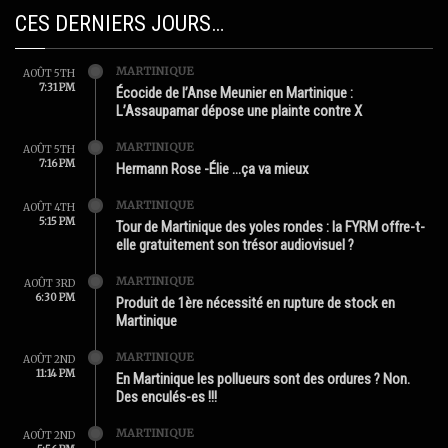
CES DERNIERS JOURS…
MARTINIQUE
AOÛT 5TH
7:31 PM
Écocide de l’Anse Meunier en Martinique :
L’Assaupamar dépose une plainte contre X
MARTINIQUE
AOÛT 5TH
7:16 PM
Hermann Rose -Élie …ça va mieux
MARTINIQUE
AOÛT 4TH
5:15 PM
Tour de Martinique des yoles rondes : la FYRM offre-t-
elle gratuitement son trésor audiovisuel ?
MARTINIQUE
AOÛT 3RD
6:30 PM
Produit de 1ère nécessité en rupture de stock en
Martinique
MARTINIQUE
AOÛT 2ND
11:14 PM
En Martinique les pollueurs sont des ordures ? Non.
Des enculés-es !!!
MARTINIQUE
AOÛT 2ND