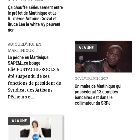
Ça chauffe sérieusement entre
le préfet de Martinique et Le
R...même Antoine Crozat et
Bruce Lee le white n'y peuvent
rien
AUJOURD'HUI EN
A LA UNE
MARTINIQUE
La pêche en Martinique :
SAPEM...ça bouge
Elie EUSTACHE-ROOLS a
été suspendu de ses
NOVEMBRE 5TH, 2017
fonctions de président du
Un maire de Martinique qui
Syndicat des Artisans
posséderait 13 comptes
Pêcheurs et...
bancaires est dans le
collimateur du SRPJ
A LA UNE