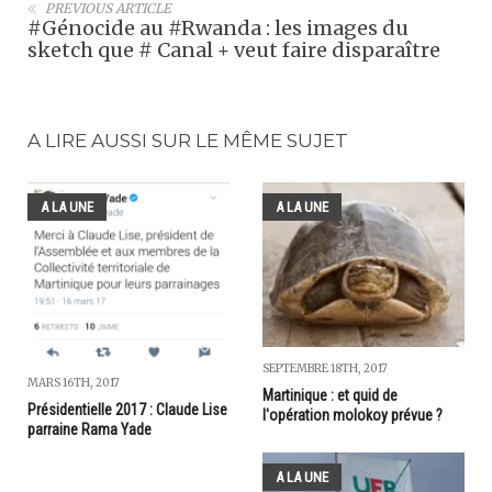
PREVIOUS ARTICLE
#Génocide au #Rwanda : les images du
sketch que # Canal + veut faire disparaître
A LIRE AUSSI SUR LE MÊME SUJET
A LA UNE
A LA UNE
SEPTEMBRE 18TH, 2017
MARS 16TH, 2017
Martinique : et quid de
Présidentielle 2017 : Claude Lise
l'opération molokoy prévue ?
parraine Rama Yade
A LA UNE