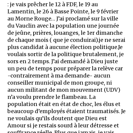
: je vais prêcher le 12 à FDF, le 19 au
Lamentin, le 26 à Basse Pointe, le 9 février
au Morne Rouge… J’ai proclamé sur la ville
du Vauclin avec la population une journée
de jeûne, prières, louanges, le 1er dimanche
de chaque mois ( que je conduirai).je ne serai
plus candidat à aucune élection politique.Je
voulais sortir de la politique brutalement, je
sors en 2 temps. J’ai demandé à Dieu juste
un peu de temps pour préparer la relève car
-contrairement à ma demande- aucun
conseiller municipal de mon groupe, ni
aucun militant de mon mouvement (UDV)
n’a voulu prendre le flambeau. La
population était en état de choc, les élus et
beaucoup d’employés étaient traumatisés. Je
ne voulais qu’ils doutent que Dieu est
Amour si je restais sourd à leur détresse et
souffrance réelle. Plus que jamais, je vais