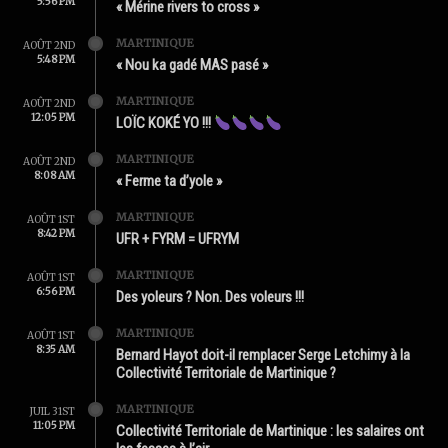
5:56 PM
« Mérine rivers to cross »
MARTINIQUE
AOÛT 2ND
5:48 PM
« Nou ka gadé MAS pasé »
MARTINIQUE
AOÛT 2ND
12:05 PM
LOÏC KOKÉ YO !!!
MARTINIQUE
AOÛT 2ND
8:08 AM
« Ferme ta d’yole »
MARTINIQUE
AOÛT 1ST
8:42 PM
UFR + FYRM = UFRYM
MARTINIQUE
AOÛT 1ST
6:56 PM
Des yoleurs ? Non. Des voleurs !!!
MARTINIQUE
AOÛT 1ST
8:35 AM
Bernard Hayot doit-il remplacer Serge Letchimy à la
Collectivité Territoriale de Martinique ?
MARTINIQUE
JUIL 31ST
11:05 PM
Collectivité Territoriale de Martinique : les salaires ont