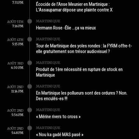
7:31 PM
Écocide de l’Anse Meunier en Martinique :
L’Assaupamar dépose une plainte contre X
MARTINIQUE
AOÛT 5TH
7:16 PM
Hermann Rose -Élie …ça va mieux
MARTINIQUE
AOÛT 4TH
5:15 PM
Tour de Martinique des yoles rondes : la FYRM offre-t-
elle gratuitement son trésor audiovisuel ?
MARTINIQUE
AOÛT 3RD
6:30 PM
Produit de 1ère nécessité en rupture de stock en
Martinique
MARTINIQUE
AOÛT 2ND
11:14 PM
En Martinique les pollueurs sont des ordures ? Non.
Des enculés-es !!!
MARTINIQUE
AOÛT 2ND
5:56 PM
« Mérine rivers to cross »
MARTINIQUE
AOÛT 2ND
5:48 PM
« Nou ka gadé MAS pasé »