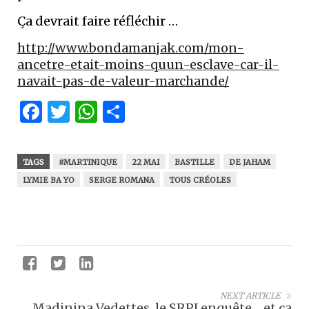
Ça devrait faire réfléchir …
http://www.bondamanjak.com/mon-
ancetre-etait-moins-quun-esclave-car-il-
navait-pas-de-valeur-marchande/
Facebook
Twitter
WhatsApp
Partager
TAGS
#MARTINIQUE
22 MAI
BASTILLE
DE JAHAM
LYMIE BA YO
SERGE ROMANA
TOUS CRÉOLES
NEXT ARTICLE
Madinina Vedettes, le SRPJ enquête… et ça