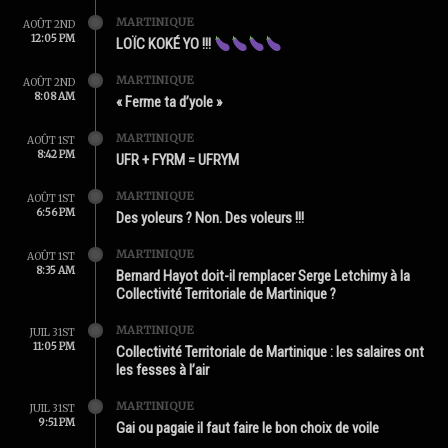
MARTINIQUE
AOÛT 2ND
12:05 PM
LOÏC KOKÉ YO !!!
MARTINIQUE
AOÛT 2ND
8:08 AM
« Ferme ta d’yole »
MARTINIQUE
AOÛT 1ST
8:42 PM
UFR + FYRM = UFRYM
MARTINIQUE
AOÛT 1ST
6:56 PM
Des yoleurs ? Non. Des voleurs !!!
MARTINIQUE
AOÛT 1ST
8:35 AM
Bernard Hayot doit-il remplacer Serge Letchimy à la
Collectivité Territoriale de Martinique ?
MARTINIQUE
JUIL 31ST
11:05 PM
Collectivité Territoriale de Martinique : les salaires ont
les fesses à l’air
MARTINIQUE
JUIL 31ST
9:51 PM
Gai ou pagaie il faut faire le bon choix de voile