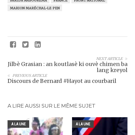
FARIDA NABOUREMA
FRANCE
FRONT NATIONAL
MARION MARÉCHAL-LE PEN
NEXT ARTICLE
Jilbè Grasian : an koutlasè ki ouvè chimen ba
lang kreyol
PREVIOUS ARTICLE
Discours de Bernard #Hayot au courbaril
A LIRE AUSSI SUR LE MÊME SUJET
A LA UNE
A LA UNE