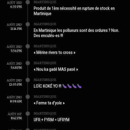
MARTINIQUE
AOÛT 3RD
6:30 PM
Produit de 1ère nécessité en rupture de stock en
Martinique
MARTINIQUE
AOÛT 2ND
11:14 PM
En Martinique les pollueurs sont des ordures ? Non.
Des enculés-es !!!
MARTINIQUE
AOÛT 2ND
5:56 PM
« Mérine rivers to cross »
MARTINIQUE
AOÛT 2ND
5:48 PM
« Nou ka gadé MAS pasé »
MARTINIQUE
AOÛT 2ND
12:05 PM
LOÏC KOKÉ YO !!!
MARTINIQUE
AOÛT 2ND
8:08 AM
« Ferme ta d’yole »
MARTINIQUE
AOÛT 1ST
8:42 PM
UFR + FYRM = UFRYM