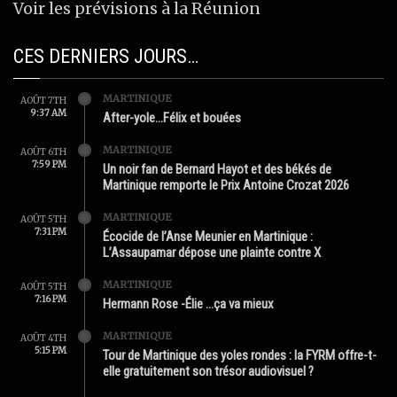
Voir les prévisions à la Réunion
CES DERNIERS JOURS…
MARTINIQUE
AOÛT 7TH
9:37 AM
After-yole…Félix et bouées
MARTINIQUE
AOÛT 6TH
7:59 PM
Un noir fan de Bernard Hayot et des békés de
Martinique remporte le Prix Antoine Crozat 2026
MARTINIQUE
AOÛT 5TH
7:31 PM
Écocide de l’Anse Meunier en Martinique :
L’Assaupamar dépose une plainte contre X
MARTINIQUE
AOÛT 5TH
7:16 PM
Hermann Rose -Élie …ça va mieux
MARTINIQUE
AOÛT 4TH
5:15 PM
Tour de Martinique des yoles rondes : la FYRM offre-t-
elle gratuitement son trésor audiovisuel ?