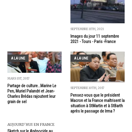
SEPTEMBRE 11TH, 2021
Images du jour 11 septembre
2021 - Tours - Paris -France
A LA UNE
A LA UNE
MARS 1ST, 2017
Partage de culture...Marine Le
SEPTEMBRE 10TH, 2017
Pen, Muriel Palandri et Jean-
Pensez-vous que le président
Charles Brédas rajoutent leur
Macron et la France maîtrisent la
grain de sel
situation à StMartin et à StBarth
après le passage de Irma ?
AUJOURD'HUI EN FRANCE
Sketch sur le #génocide au