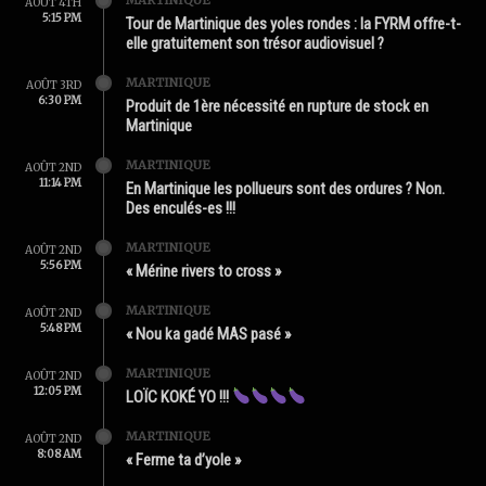
AOÛT 4TH
5:15 PM
Tour de Martinique des yoles rondes : la FYRM offre-t-
elle gratuitement son trésor audiovisuel ?
MARTINIQUE
AOÛT 3RD
6:30 PM
Produit de 1ère nécessité en rupture de stock en
Martinique
MARTINIQUE
AOÛT 2ND
11:14 PM
En Martinique les pollueurs sont des ordures ? Non.
Des enculés-es !!!
MARTINIQUE
AOÛT 2ND
5:56 PM
« Mérine rivers to cross »
MARTINIQUE
AOÛT 2ND
5:48 PM
« Nou ka gadé MAS pasé »
MARTINIQUE
AOÛT 2ND
12:05 PM
LOÏC KOKÉ YO !!!
MARTINIQUE
AOÛT 2ND
8:08 AM
« Ferme ta d’yole »