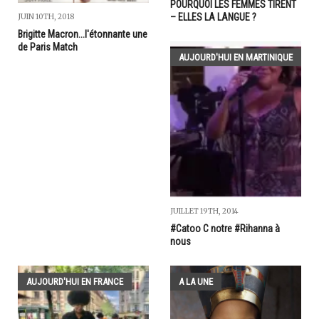
POURQUOI LES FEMMES TIRENT
– ELLES LA LANGUE ?
JUIN 10TH, 2018
Brigitte Macron...l'étonnante une
de Paris Match
AUJOURD'HUI EN MARTINIQUE
JUILLET 19TH, 2014
#Catoo C notre #Rihanna à
nous
AUJOURD'HUI EN FRANCE
A LA UNE