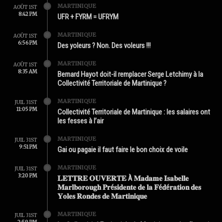
MARTINIQUE
AOÛT 1ST
8:42 PM
UFR + FYRM = UFRYM
MARTINIQUE
AOÛT 1ST
6:56 PM
Des yoleurs ? Non. Des voleurs !!!
MARTINIQUE
AOÛT 1ST
8:35 AM
Bernard Hayot doit-il remplacer Serge Letchimy à la
Collectivité Territoriale de Martinique ?
MARTINIQUE
JUIL 31ST
11:05 PM
Collectivité Territoriale de Martinique : les salaires ont
les fesses à l’air
MARTINIQUE
JUIL 31ST
9:51 PM
Gai ou pagaie il faut faire le bon choix de voile
MARTINIQUE
JUIL 31ST
3:20 PM
𝐋𝐄𝐓𝐓𝐑𝐄 𝐎𝐔𝐕𝐄𝐑𝐓𝐄 À 𝐌𝐚𝐝𝐚𝐦𝐞 𝐈𝐬𝐚𝐛𝐞𝐥𝐥𝐞
𝐌𝐚𝐫𝐥𝐛𝐨𝐫𝐨𝐮𝐠𝐡 𝐏𝐫é𝐬𝐢𝐝𝐞𝐧𝐭𝐞 𝐝𝐞 𝐥𝐚 𝐅é𝐝é𝐫𝐚𝐭𝐢𝐨𝐧 𝐝𝐞𝐬
𝐘𝐨𝐥𝐞𝐬 𝐑𝐨𝐧𝐝𝐞𝐬 𝐝𝐞 𝐌𝐚𝐫𝐭𝐢𝐧𝐢𝐪𝐮𝐞
MARTINIQUE
JUIL 31ST