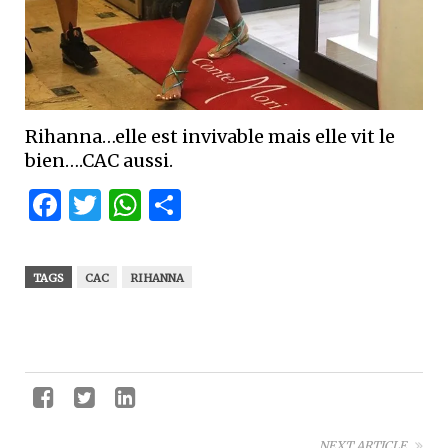
Rihanna…elle est invivable mais elle vit le
bien….CAC aussi.
Facebook
Twitter
WhatsApp
Partager
TAGS
CAC
RIHANNA
NEXT ARTICLE