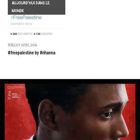
AUJOURD'HUI DANS LE
MONDE
JUILLET 16TH, 2014
#freepalestine by #rihanna