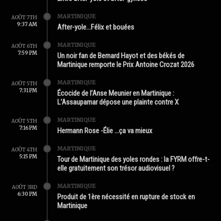
MARTINIQUE
AOÛT 7TH
9:37 AM
After-yole…Félix et bouées
MARTINIQUE
AOÛT 6TH
7:59 PM
Un noir fan de Bernard Hayot et des békés de
Martinique remporte le Prix Antoine Crozat 2026
MARTINIQUE
AOÛT 5TH
7:31 PM
Écocide de l’Anse Meunier en Martinique :
L’Assaupamar dépose une plainte contre X
MARTINIQUE
AOÛT 5TH
7:16 PM
Hermann Rose -Élie …ça va mieux
MARTINIQUE
AOÛT 4TH
5:15 PM
Tour de Martinique des yoles rondes : la FYRM offre-t-
elle gratuitement son trésor audiovisuel ?
MARTINIQUE
AOÛT 3RD
6:30 PM
Produit de 1ère nécessité en rupture de stock en
Martinique