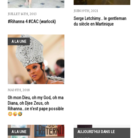
JUIN 19TH, 2021
JUILLET 14TH, 2013
Serge Letchimy... le gentleman
#Rihanna 4 #CAC (warlock)
du siècle en Martinique
A LA UNE
MAI 8TH, 2018
Oh mon Dieu, oh my God, oh ma
Diana, oh Djee Zeus, oh
Rihanna...ce n'est pape possible
A LA UNE
AUJOURD'HUI DANS LE