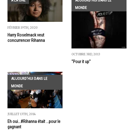
A LA UNE
AUJOURD'HUI DANS LE
MONDE
FÉVRIER 19TH, 2020
Harry Roselmack veut
concurrencer Rihanna
OCTOBRE 3RD, 2013
"Pour it up"
AUJOURD'HUI DANS LE
MONDE
JUILLET 13TH, 2014
Eh oui...#Rihanna était ...pour le
gagnant