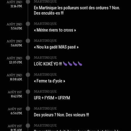
MARTINIQUE
AOÛT 2ND
11:14 PM
En Martinique les pollueurs sont des ordures ? Non.
Des enculés-es !!!
MARTINIQUE
AOÛT 2ND
5:56 PM
« Mérine rivers to cross »
MARTINIQUE
AOÛT 2ND
5:48 PM
« Nou ka gadé MAS pasé »
MARTINIQUE
AOÛT 2ND
12:05 PM
LOÏC KOKÉ YO !!!
MARTINIQUE
AOÛT 2ND
8:08 AM
« Ferme ta d’yole »
MARTINIQUE
AOÛT 1ST
8:42 PM
UFR + FYRM = UFRYM
MARTINIQUE
AOÛT 1ST
6:56 PM
Des yoleurs ? Non. Des voleurs !!!
MARTINIQUE
AOÛT 1ST
8:35 AM