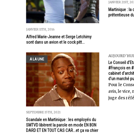
JANVIER 21ST, 2
Martinique : la
prétentieuse 
JANVIER 11TH, 2016
Alfred Marie-Jeanne et Serge Letchimy
sont dans un avion et le cock pitt...
AUJOURD'HUI
A LA UNE
Le Conseil d’Et
#François en #
cabinet d’archi
d’un marché pu
Pour le Conse
avis, le vice,
juge des réfé
SEPTEMBRE 15TH, 2021
Scandale en Martinique : les employés du
SMTVD libèrent la parole en mode EN BON
DARD ET EN TOUT CAS CAR...et ça va chier