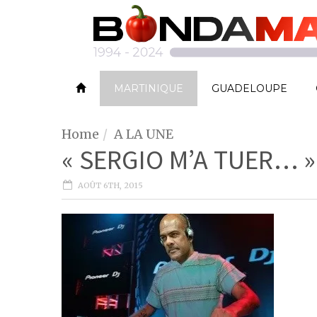
MARTINIQUE
GUADELOUPE
Home
A LA UNE
« SERGIO M’A TUER… »
AOÛT 6TH, 2015