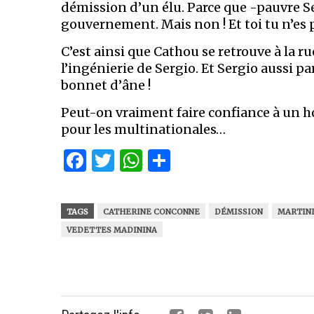
démission d’un élu. Parce que -pauvre Se
gouvernement. Mais non ! Et toi tu n’es 
C’est ainsi que Cathou se retrouve à la ru
l’ingénierie de Sergio. Et Sergio aussi p
bonnet d’âne !
Peut-on vraiment faire confiance à un h
pour les multinationales…
Facebook
Twitter
WhatsApp
Partager
TAGS
CATHERINE CONCONNE
DÉMISSION
MARTIN
VEDETTES MADININA