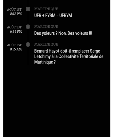
MARTINIQUE
AOÛT 1ST
8:42 PM
UFR + FYRM = UFRYM
MARTINIQUE
AOÛT 1ST
6:56 PM
Des yoleurs ? Non. Des voleurs !!!
MARTINIQUE
AOÛT 1ST
8:35 AM
Bernard Hayot doit-il remplacer Serge
Letchimy à la Collectivité Territoriale de
Martinique ?