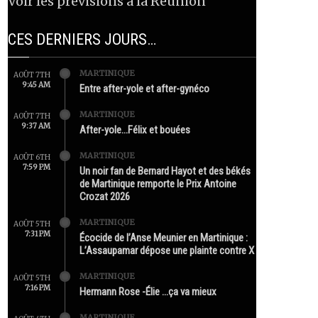
Voir les prévisions à la Réunion
CES DERNIERS JOURS…
MARTINIQUE
AOÛT 7TH
9:45 AM
Entre after-yole et after-gynéco
MARTINIQUE
AOÛT 7TH
9:37 AM
After-yole…Félix et bouées
MARTINIQUE
AOÛT 6TH
7:59 PM
Un noir fan de Bernard Hayot et des békés
de Martinique remporte le Prix Antoine
Crozat 2026
MARTINIQUE
AOÛT 5TH
7:31 PM
Écocide de l’Anse Meunier en Martinique :
L’Assaupamar dépose une plainte contre X
MARTINIQUE
AOÛT 5TH
7:16 PM
Hermann Rose -Élie …ça va mieux
MARTINIQUE