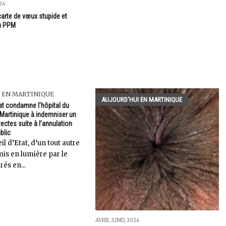
024
 carte de vœux stupide et
du PPM
 EN MARTINIQUE
AUJOURD'HUI EN MARTINIQUE
at condamne l’hôpital du
Martinique à indemniser un
tectes suite à l’annulation
blic
il d’Etat, d’un tout autre
 mis en lumière par le
rés en...
AVRIL 22ND, 2024