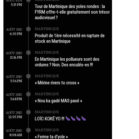
AOÛT 4TH
5:15 PM
Tour de Martinique des yoles rondes : la
FYRM offre-t-elle gratuitement son trésor
audiovisuel ?
MARTINIQUE
AOÛT 3RD
6:30 PM
Produit de 1ère nécessité en rupture de
stock en Martinique
MARTINIQUE
AOÛT 2ND
11:14 PM
En Martinique les pollueurs sont des
ordures ? Non. Des enculés-es !!!
MARTINIQUE
AOÛT 2ND
5:56 PM
« Mérine rivers to cross »
MARTINIQUE
AOÛT 2ND
5:48 PM
« Nou ka gadé MAS pasé »
MARTINIQUE
AOÛT 2ND
12:05 PM
LOÏC KOKÉ YO !!!
MARTINIQUE
AOÛT 2ND
8:08 AM
« Ferme ta d’yole »