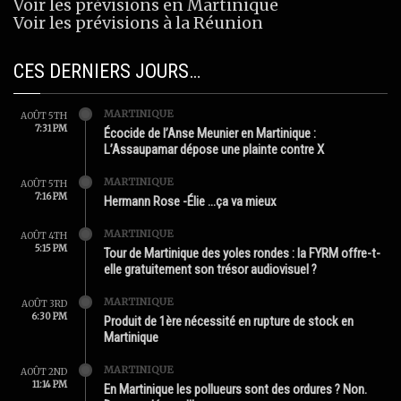
Voir les prévisions en Martinique
Voir les prévisions à la Réunion
CES DERNIERS JOURS…
MARTINIQUE
AOÛT 5TH
7:31 PM
Écocide de l’Anse Meunier en Martinique :
L’Assaupamar dépose une plainte contre X
MARTINIQUE
AOÛT 5TH
7:16 PM
Hermann Rose -Élie …ça va mieux
MARTINIQUE
AOÛT 4TH
5:15 PM
Tour de Martinique des yoles rondes : la FYRM offre-t-
elle gratuitement son trésor audiovisuel ?
MARTINIQUE
AOÛT 3RD
6:30 PM
Produit de 1ère nécessité en rupture de stock en
Martinique
MARTINIQUE
AOÛT 2ND
11:14 PM
En Martinique les pollueurs sont des ordures ? Non.