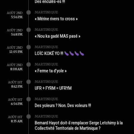
Des enculés-es !!!
MARTINIQUE
AOÛT 2ND
5:56 PM
« Mérine rivers to cross »
MARTINIQUE
AOÛT 2ND
5:48 PM
« Nou ka gadé MAS pasé »
MARTINIQUE
AOÛT 2ND
12:05 PM
LOÏC KOKÉ YO !!!
MARTINIQUE
AOÛT 2ND
8:08 AM
« Ferme ta d’yole »
MARTINIQUE
AOÛT 1ST
8:42 PM
UFR + FYRM = UFRYM
MARTINIQUE
AOÛT 1ST
6:56 PM
Des yoleurs ? Non. Des voleurs !!!
MARTINIQUE
AOÛT 1ST
8:35 AM
Bernard Hayot doit-il remplacer Serge Letchimy à la
Collectivité Territoriale de Martinique ?