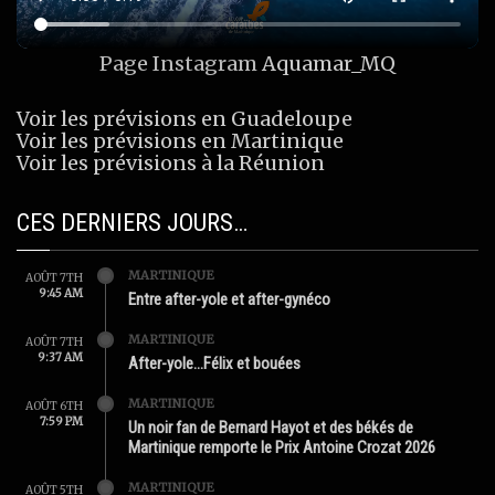
Page Instagram
Aquamar_MQ
Voir les prévisions en Guadeloupe
Voir les prévisions en Martinique
Voir les prévisions à la Réunion
CES DERNIERS JOURS…
MARTINIQUE
AOÛT 7TH
9:45 AM
Entre after-yole et after-gynéco
MARTINIQUE
AOÛT 7TH
9:37 AM
After-yole…Félix et bouées
MARTINIQUE
AOÛT 6TH
7:59 PM
Un noir fan de Bernard Hayot et des békés de
Martinique remporte le Prix Antoine Crozat 2026
MARTINIQUE
AOÛT 5TH