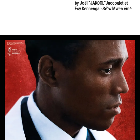
by Joël "JAKOOL"Jaccoulet et
Esy Kennenga - Sé'w Mwen émé