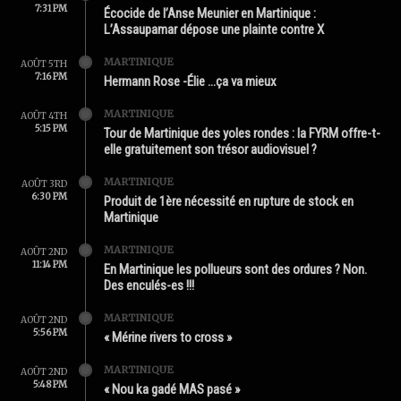
7:31 PM
Écocide de l’Anse Meunier en Martinique :
L’Assaupamar dépose une plainte contre X
MARTINIQUE
AOÛT 5TH
7:16 PM
Hermann Rose -Élie …ça va mieux
MARTINIQUE
AOÛT 4TH
5:15 PM
Tour de Martinique des yoles rondes : la FYRM offre-t-
elle gratuitement son trésor audiovisuel ?
MARTINIQUE
AOÛT 3RD
6:30 PM
Produit de 1ère nécessité en rupture de stock en
Martinique
MARTINIQUE
AOÛT 2ND
11:14 PM
En Martinique les pollueurs sont des ordures ? Non.
Des enculés-es !!!
MARTINIQUE
AOÛT 2ND
5:56 PM
« Mérine rivers to cross »
MARTINIQUE
AOÛT 2ND
5:48 PM
« Nou ka gadé MAS pasé »