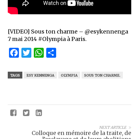
[VIDEO] Sous ton charme – @esykennenga
7 mai 2014 #Olympia à Paris.
Facebook
Twitter
WhatsApp
Partager
TAGS
ESY KENNENGA
OLYMPIA
SOUS TON CHARME.
NEXT ARTICLE
Colloque en mémoire de la traite, de