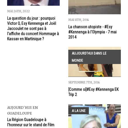
MAI 26TH, 2022
La question du jour : pourquoi
MAI 11TH, 2014
Victor O, Esy Kennenga et Joël
La chanson utopiste - #Esy
Jaccoulet ne sont pas à
#Kennenga à l'Olympia - 7 mai
l'affiche du concert Hommage à
2014
Kassav en Martinique ?
AUJOURD'HUI DANS LE
MONDE
SEPTEMBRE 7TH, 2014
[Comme si]#Esy #Kennenga EK
Trip 2
AUJOURD'HUI EN
A LA UNE
GUADELOUPE
La Région Guadeloupe à
l’honneur sur le stand de Film