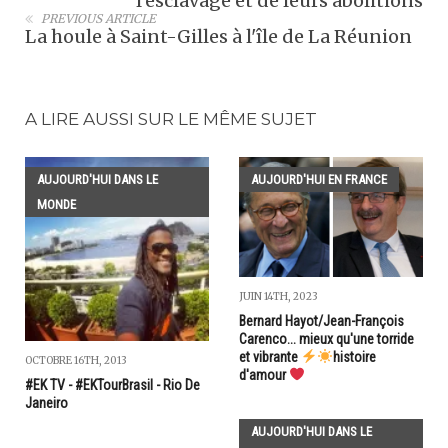
l’esclavage et de leurs abolitions
PREVIOUS ARTICLE
La houle à Saint-Gilles à l'île de La Réunion
A LIRE AUSSI SUR LE MÊME SUJET
AUJOURD'HUI DANS LE
AUJOURD'HUI EN FRANCE
MONDE
JUIN 14TH, 2023
Bernard Hayot/Jean-François
Carenco... mieux qu'une torride
et vibrante
histoire
OCTOBRE 16TH, 2013
d'amour
#EK TV - #EKTourBrasil - Rio De
Janeiro
AUJOURD'HUI DANS LE