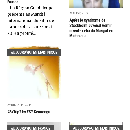
France
–La Région Guadeloupe
MAI 1ST, 2017
présente au Marché
Après le syndrome de
international du Film de
Stockholm Juvénal Rémir
Cannes du 21 au 23 mai
invente celui du Marigot en
2013 a profité...
Martinique
AUJOURD'HUI EN MARTINIQUE
AVRIL 18TH, 2013
#3kTrip2 by ESY Kennenga
AUJOURD'HUI EN FRANCE
AUJOURD'HUI EN MARTINIQUE