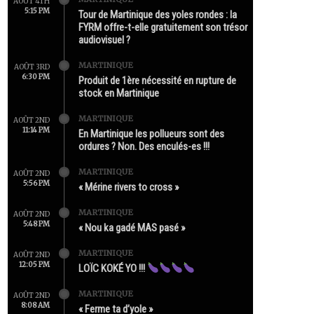
AOÛT 4TH
5:15 PM
Tour de Martinique des yoles rondes : la
FYRM offre-t-elle gratuitement son trésor
audiovisuel ?
MARTINIQUE
AOÛT 3RD
6:30 PM
Produit de 1ère nécessité en rupture de
stock en Martinique
MARTINIQUE
AOÛT 2ND
11:14 PM
En Martinique les pollueurs sont des
ordures ? Non. Des enculés-es !!!
MARTINIQUE
AOÛT 2ND
5:56 PM
« Mérine rivers to cross »
MARTINIQUE
AOÛT 2ND
5:48 PM
« Nou ka gadé MAS pasé »
MARTINIQUE
AOÛT 2ND
12:05 PM
LOÏC KOKÉ YO !!!
MARTINIQUE
AOÛT 2ND
8:08 AM
« Ferme ta d’yole »