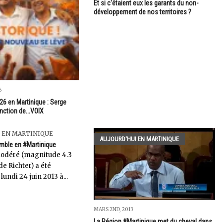
Et si c'étaient eux les garants du non-
développement de nos territoires ?
6
26 en Martinique : Serge
inction de...VOIX
 EN MARTINIQUE
AUJOURD'HUI EN MARTINIQUE
remble en #Martinique
odéré (magnitude 4.3
de Richter) a été
lundi 24 juin 2013 à...
MARS 2ND, 2013
La Région #Martinique met du cheval dans