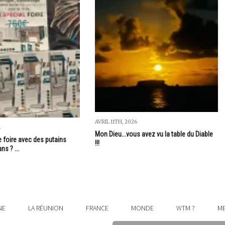
AVRIL 11TH, 2026
4
Mon Dieu...vous avez vu la table du Diable
e foire avec des putains
!!!
ns ? ...
NE
LA RÉUNION
FRANCE
MONDE
WTM ?
ME