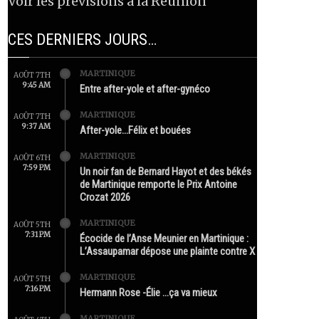
Voir les prévisions à la Réunion
CES DERNIERS JOURS…
MARTINIQUE
AOÛT 7TH
9:45 AM
Entre after-yole et after-gynéco
MARTINIQUE
AOÛT 7TH
9:37 AM
After-yole…Félix et bouées
MARTINIQUE
AOÛT 6TH
7:59 PM
Un noir fan de Bernard Hayot et des békés
de Martinique remporte le Prix Antoine
Crozat 2026
MARTINIQUE
AOÛT 5TH
7:31 PM
Écocide de l’Anse Meunier en Martinique :
L’Assaupamar dépose une plainte contre X
MARTINIQUE
AOÛT 5TH
7:16 PM
Hermann Rose -Élie …ça va mieux
MARTINIQUE