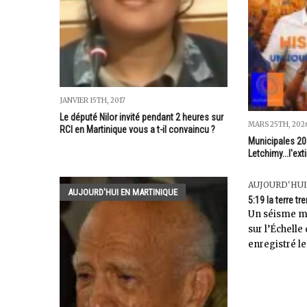
JANVIER 15TH, 2017
Le député Nilor invité pendant 2 heures sur
MARS 25TH, 202
RCI en Martinique vous a t-il convaincu ?
Municipales 20
Letchimy...l'ext
AUJOURD'HUI
AUJOURD'HUI EN MARTINIQUE
5:19 la terre t
Un séisme m
sur l’Échelle 
enregistré le 