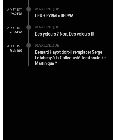
MARTINIQUE
AOÛT 1ST
8:42 PM
UFR + FYRM = UFRYM
MARTINIQUE
AOÛT 1ST
6:56 PM
Des yoleurs ? Non. Des voleurs !!!
MARTINIQUE
AOÛT 1ST
8:35 AM
Bernard Hayot doit-il remplacer Serge
Letchimy à la Collectivité Territoriale de
Martinique ?