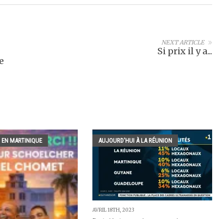
NEXT ARTICLE
Si prix il y a...
e
 EN MARTINIQUE
AUJOURD'HUI À LA RÉUNION
AVRIL 18TH, 2023