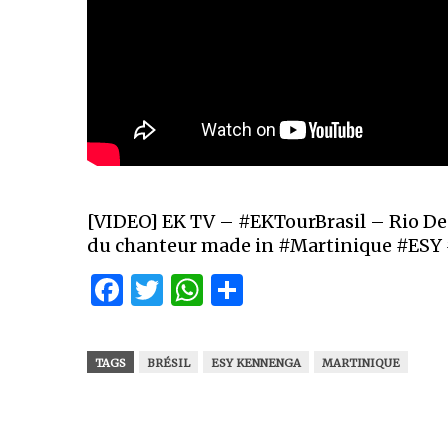
[VIDEO] EK TV – #EKTourBrasil – Rio De 
du chanteur made in #Martinique #ESY
Facebook
Twitter
WhatsApp
Partager
TAGS
BRÉSIL
ESY KENNENGA
MARTINIQUE