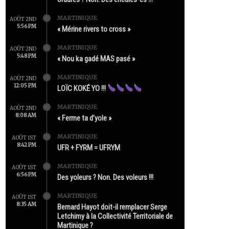
MARTINIQUE
AOÛT 2ND
5:56 PM
« Mérine rivers to cross »
MARTINIQUE
AOÛT 2ND
5:48 PM
« Nou ka gadé MAS pasé »
MARTINIQUE
AOÛT 2ND
12:05 PM
LOÏC KOKÉ YO !!!
MARTINIQUE
AOÛT 2ND
8:08 AM
« Ferme ta d’yole »
MARTINIQUE
AOÛT 1ST
8:42 PM
UFR + FYRM = UFRYM
MARTINIQUE
AOÛT 1ST
6:56 PM
Des yoleurs ? Non. Des voleurs !!!
MARTINIQUE
AOÛT 1ST
8:35 AM
Bernard Hayot doit-il remplacer Serge
Letchimy à la Collectivité Territoriale de
Martinique ?