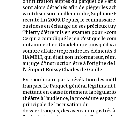
d’infiltration auprès du parquet de Paris.
sont alors détachés afin de piéger les ach
va utiliser son meilleur indic, Sophiane 
recruté fin 2009. Depuis, le commissair
business en échange de ses précieux tuy
Thierry d’être mis en examen pour «compl
Ce qui a compliqué le jeu c’est que le co
notamment en Guadeloupe puisqu’il y a 
sombre affaire (reprendre les éléments 
HAMBLI, qui était son informateur, rému
au juge d’instruction être à l’origine de l
l’aéroport Roissy Charles de Gaulle .
Extraordinaire par la révélation des méth
français. Le Parquet général légitimant l
mettant en cause fortement la régularit
théâtre à l’audience, la procédure espagn
principale de l’accusation du
dossier français, des aveux enregistrés à 