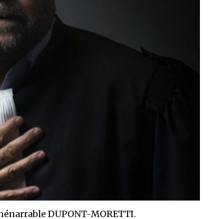
, l’inénarrable DUPONT-MORETTI.