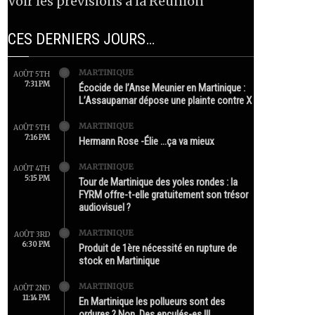
Voir les prévisions à la Réunion
CES DERNIERS JOURS…
MARTINIQUE
AOÛT 5TH
7:31 PM
Écocide de l’Anse Meunier en Martinique :
L’Assaupamar dépose une plainte contre X
MARTINIQUE
AOÛT 5TH
7:16 PM
Hermann Rose -Élie …ça va mieux
MARTINIQUE
AOÛT 4TH
5:15 PM
Tour de Martinique des yoles rondes : la
FYRM offre-t-elle gratuitement son trésor
audiovisuel ?
MARTINIQUE
AOÛT 3RD
6:30 PM
Produit de 1ère nécessité en rupture de
stock en Martinique
MARTINIQUE
AOÛT 2ND
11:14 PM
En Martinique les pollueurs sont des
ordures ? Non. Des enculés-es !!!