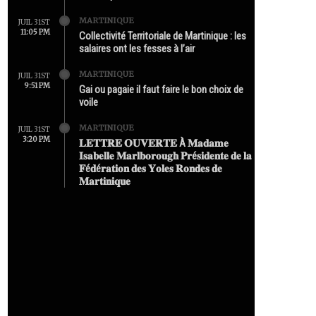
MARTINIQUE
JUIL 31ST
11:05 PM
Collectivité Territoriale de Martinique : les
salaires ont les fesses à l’air
MARTINIQUE
JUIL 31ST
9:51 PM
Gai ou pagaie il faut faire le bon choix de
voile
MARTINIQUE
JUIL 31ST
3:20 PM
𝐋𝐄𝐓𝐓𝐑𝐄 𝐎𝐔𝐕𝐄𝐑𝐓𝐄 À 𝐌𝐚𝐝𝐚𝐦𝐞
𝐈𝐬𝐚𝐛𝐞𝐥𝐥𝐞 𝐌𝐚𝐫𝐥𝐛𝐨𝐫𝐨𝐮𝐠𝐡 𝐏𝐫é𝐬𝐢𝐝𝐞𝐧𝐭𝐞 𝐝𝐞 𝐥𝐚
𝐅é𝐝é𝐫𝐚𝐭𝐢𝐨𝐧 𝐝𝐞𝐬 𝐘𝐨𝐥𝐞𝐬 𝐑𝐨𝐧𝐝𝐞𝐬 𝐝𝐞
𝐌𝐚𝐫𝐭𝐢𝐧𝐢𝐪𝐮𝐞