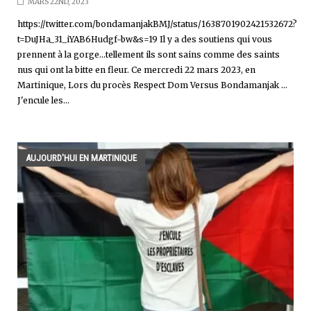
MARS 22ND, 2023
https://twitter.com/bondamanjakBMJ/status/1638701902421532672?
t=DuJHa_31_iYAB6Hudgf-bw&s=19 Il y a des soutiens qui vous
prennent à la gorge...tellement ils sont sains comme des saints
nus qui ont la bitte en fleur. Ce mercredi 22 mars 2023, en
Martinique, Lors du procès Respect Dom Versus Bondamanjak ...
J'encule les...
AUJOURD'HUI EN MARTINIQUE