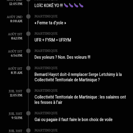
12:05 PM
LOÏC KOKÉ YO !!!
MARTINIQUE
AOÛT 2ND
8:08 AM
« Ferme ta d’yole »
MARTINIQUE
AOÛT 1ST
8:42 PM
UFR + FYRM = UFRYM
MARTINIQUE
AOÛT 1ST
6:56 PM
Des yoleurs ? Non. Des voleurs !!!
MARTINIQUE
AOÛT 1ST
8:35 AM
Bernard Hayot doit-il remplacer Serge Letchimy à la
Collectivité Territoriale de Martinique ?
MARTINIQUE
JUIL 31ST
11:05 PM
Collectivité Territoriale de Martinique : les salaires ont
les fesses à l’air
MARTINIQUE
JUIL 31ST
9:51 PM
Gai ou pagaie il faut faire le bon choix de voile
MARTINIQUE
JUIL 31ST