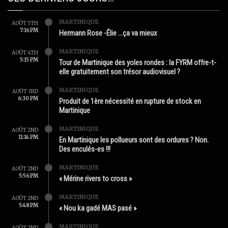
MARTINIQUE
AOÛT 5TH
7:16 PM
Hermann Rose -Élie …ça va mieux
MARTINIQUE
AOÛT 4TH
5:15 PM
Tour de Martinique des yoles rondes : la FYRM offre-t-
elle gratuitement son trésor audiovisuel ?
MARTINIQUE
AOÛT 3RD
6:30 PM
Produit de 1ère nécessité en rupture de stock en
Martinique
MARTINIQUE
AOÛT 2ND
11:14 PM
En Martinique les pollueurs sont des ordures ? Non.
Des enculés-es !!!
MARTINIQUE
AOÛT 2ND
5:56 PM
« Mérine rivers to cross »
MARTINIQUE
AOÛT 2ND
5:48 PM
« Nou ka gadé MAS pasé »
MARTINIQUE
AOÛT 2ND