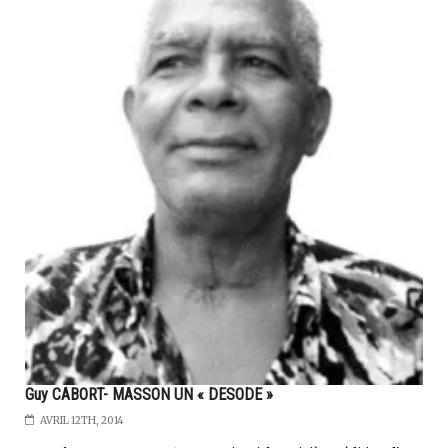
Guy CABORT- MASSON UN « DESODE »
AVRIL 12TH, 2014