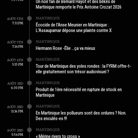
Un noir fan de Bernard Hayot et des békés de
Martinique remporte le Prix Antoine Crozat 2026
MARTINIQUE
AOÛT 5TH
7:31 PM
Écocide de l’Anse Meunier en Martinique :
L’Assaupamar dépose une plainte contre X
MARTINIQUE
AOÛT 5TH
7:16 PM
Hermann Rose -Élie …ça va mieux
MARTINIQUE
AOÛT 4TH
5:15 PM
Tour de Martinique des yoles rondes : la FYRM offre-t-
elle gratuitement son trésor audiovisuel ?
MARTINIQUE
AOÛT 3RD
6:30 PM
Produit de 1ère nécessité en rupture de stock en
Martinique
MARTINIQUE
AOÛT 2ND
11:14 PM
En Martinique les pollueurs sont des ordures ? Non.
Des enculés-es !!!
MARTINIQUE
AOÛT 2ND
5:56 PM
« Mérine rivers to cross »