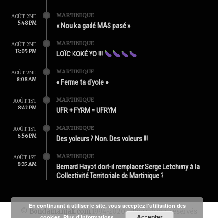
MARTINIQUE
AOÛT 2ND
5:48 PM
« Nou ka gadé MAS pasé »
MARTINIQUE
AOÛT 2ND
12:05 PM
LOÏC KOKÉ YO !!!
MARTINIQUE
AOÛT 2ND
8:08 AM
« Ferme ta d’yole »
MARTINIQUE
AOÛT 1ST
8:42 PM
UFR + FYRM = UFRYM
MARTINIQUE
AOÛT 1ST
6:56 PM
Des yoleurs ? Non. Des voleurs !!!
MARTINIQUE
AOÛT 1ST
8:35 AM
Bernard Hayot doit-il remplacer Serge Letchimy à la
Collectivité Territoriale de Martinique ?
En continuant à utiliser le site, vous acceptez l’utilisation des
©
Bondamanjak.com
1994-2020 - Tous droits réservés
Accepter
cookies.
Plus d’informations