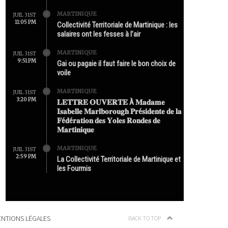
MARTINIQUE
JUIL 31ST
11:05 PM
Collectivité Territoriale de Martinique : les
salaires ont les fesses à l’air
MARTINIQUE
JUIL 31ST
9:51 PM
Gai ou pagaie il faut faire le bon choix de
voile
MARTINIQUE
JUIL 31ST
3:20 PM
𝐋𝐄𝐓𝐓𝐑𝐄 𝐎𝐔𝐕𝐄𝐑𝐓𝐄 À 𝐌𝐚𝐝𝐚𝐦𝐞
𝐈𝐬𝐚𝐛𝐞𝐥𝐥𝐞 𝐌𝐚𝐫𝐥𝐛𝐨𝐫𝐨𝐮𝐠𝐡 𝐏𝐫é𝐬𝐢𝐝𝐞𝐧𝐭𝐞 𝐝𝐞 𝐥𝐚
𝐅é𝐝é𝐫𝐚𝐭𝐢𝐨𝐧 𝐝𝐞𝐬 𝐘𝐨𝐥𝐞𝐬 𝐑𝐨𝐧𝐝𝐞𝐬 𝐝𝐞
𝐌𝐚𝐫𝐭𝐢𝐧𝐢𝐪𝐮𝐞
MARTINIQUE
JUIL 31ST
2:59 PM
La Collectivité Territoriale de Martinique et
les Fourmis
NTIONS LÉGALES
BACK TO TOP