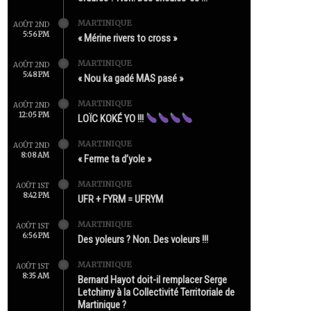
MARTINIQUE
AOÛT 2ND
5:56 PM
« Mérine rivers to cross »
MARTINIQUE
AOÛT 2ND
5:48 PM
« Nou ka gadé MAS pasé »
MARTINIQUE
AOÛT 2ND
12:05 PM
LOÏC KOKÉ YO !!!
MARTINIQUE
AOÛT 2ND
8:08 AM
« Ferme ta d’yole »
MARTINIQUE
AOÛT 1ST
8:42 PM
UFR + FYRM = UFRYM
MARTINIQUE
AOÛT 1ST
6:56 PM
Des yoleurs ? Non. Des voleurs !!!
MARTINIQUE
AOÛT 1ST
8:35 AM
Bernard Hayot doit-il remplacer Serge
Letchimy à la Collectivité Territoriale de
Martinique ?