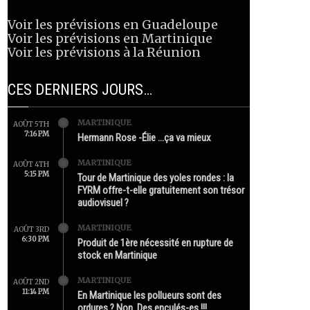
Voir les prévisions en Guadeloupe
Voir les prévisions en Martinique
Voir les prévisions à la Réunion
CES DERNIERS JOURS…
MARTINIQUE
AOÛT 5TH
7:16 PM
Hermann Rose -Élie …ça va mieux
MARTINIQUE
AOÛT 4TH
5:15 PM
Tour de Martinique des yoles rondes : la
FYRM offre-t-elle gratuitement son trésor
audiovisuel ?
MARTINIQUE
AOÛT 3RD
6:30 PM
Produit de 1ère nécessité en rupture de
stock en Martinique
MARTINIQUE
AOÛT 2ND
11:14 PM
En Martinique les pollueurs sont des
ordures ? Non. Des enculés-es !!!