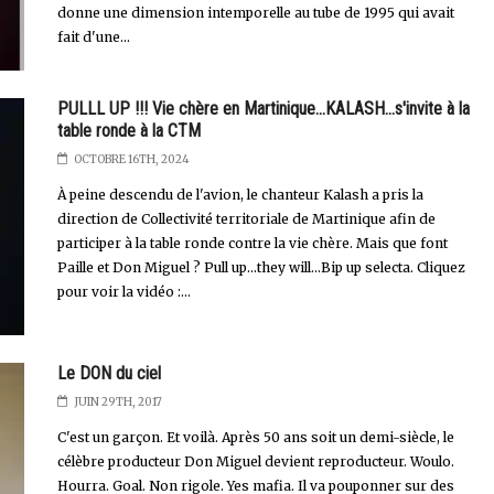
donne une dimension intemporelle au tube de 1995 qui avait
fait d'une...
PULLL UP !!! Vie chère en Martinique...KALASH...s'invite à la
table ronde à la CTM
OCTOBRE 16TH, 2024
À peine descendu de l'avion, le chanteur Kalash a pris la
direction de Collectivité territoriale de Martinique afin de
participer à la table ronde contre la vie chère. Mais que font
Paille et Don Miguel ? Pull up...they will...Bip up selecta. Cliquez
pour voir la vidéo :...
Le DON du ciel
JUIN 29TH, 2017
C'est un garçon. Et voilà. Après 50 ans soit un demi-siècle, le
célèbre producteur Don Miguel devient reproducteur. Woulo.
Hourra. Goal. Non rigole. Yes mafia. Il va pouponner sur des