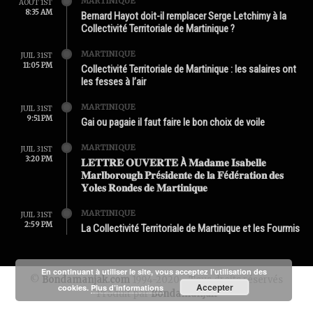
MARTINIQUE
AOÛT 1ST
8:35 AM
Bernard Hayot doit-il remplacer Serge Letchimy à la
Collectivité Territoriale de Martinique ?
MARTINIQUE
JUIL 31ST
11:05 PM
Collectivité Territoriale de Martinique : les salaires ont
les fesses à l’air
MARTINIQUE
JUIL 31ST
9:51 PM
Gai ou pagaie il faut faire le bon choix de voile
MARTINIQUE
JUIL 31ST
3:20 PM
𝐋𝐄𝐓𝐓𝐑𝐄 𝐎𝐔𝐕𝐄𝐑𝐓𝐄 À 𝐌𝐚𝐝𝐚𝐦𝐞 𝐈𝐬𝐚𝐛𝐞𝐥𝐥𝐞
𝐌𝐚𝐫𝐥𝐛𝐨𝐫𝐨𝐮𝐠𝐡 𝐏𝐫é𝐬𝐢𝐝𝐞𝐧𝐭𝐞 𝐝𝐞 𝐥𝐚 𝐅é𝐝é𝐫𝐚𝐭𝐢𝐨𝐧 𝐝𝐞𝐬
𝐘𝐨𝐥𝐞𝐬 𝐑𝐨𝐧𝐝𝐞𝐬 𝐝𝐞 𝐌𝐚𝐫𝐭𝐢𝐧𝐢𝐪𝐮𝐞
MARTINIQUE
JUIL 31ST
2:59 PM
La Collectivité Territoriale de Martinique et les Fourmis
En continuant à utiliser le site, vous acceptez l’utilisation des
©
Bondamanjak.com
1994-2020 - Tous droits réservés
Accepter
cookies.
Plus d’informations
Produit par
Bondamanjak