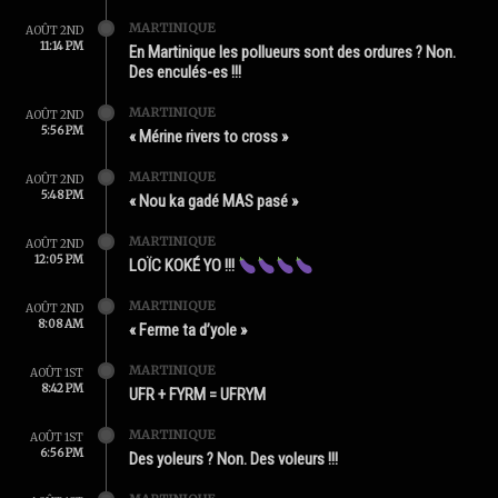
MARTINIQUE
AOÛT 2ND
11:14 PM
En Martinique les pollueurs sont des ordures ? Non.
Des enculés-es !!!
MARTINIQUE
AOÛT 2ND
5:56 PM
« Mérine rivers to cross »
MARTINIQUE
AOÛT 2ND
5:48 PM
« Nou ka gadé MAS pasé »
MARTINIQUE
AOÛT 2ND
12:05 PM
LOÏC KOKÉ YO !!!
MARTINIQUE
AOÛT 2ND
8:08 AM
« Ferme ta d’yole »
MARTINIQUE
AOÛT 1ST
8:42 PM
UFR + FYRM = UFRYM
MARTINIQUE
AOÛT 1ST
6:56 PM
Des yoleurs ? Non. Des voleurs !!!