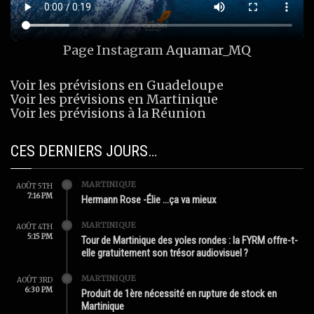
Page Instagram
Aquamar_MQ
Voir les prévisions en Guadeloupe
Voir les prévisions en Martinique
Voir les prévisions à la Réunion
CES DERNIERS JOURS…
MARTINIQUE
AOÛT 5TH
7:16 PM
Hermann Rose -Élie …ça va mieux
MARTINIQUE
AOÛT 4TH
5:15 PM
Tour de Martinique des yoles rondes : la FYRM offre-t-
elle gratuitement son trésor audiovisuel ?
MARTINIQUE
AOÛT 3RD
6:30 PM
Produit de 1ère nécessité en rupture de stock en
Martinique