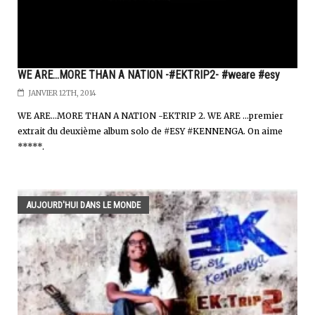
WE ARE...MORE THAN A NATION -#EKTRIP2- #weare #esy
JANVIER 12TH, 2014
WE ARE...MORE THAN A NATION -EKTRIP 2. WE ARE ...premier
extrait du deuxième album solo de #ESY #KENNENGA. On aime
*****.
AUJOURD'HUI DANS LE MONDE