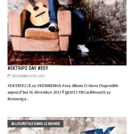
#EKTRIP2 DAY #ESY
DÉCEMBRE 16TH, 2013
#EKTRIP2 /E.sy #KENNENGA #esy Album 15 titres Disponible
aujourd'hui 16 décembre 2013 !! (p)2013 #BCaribbean/E.sy
Kennenga...
AUJOURD'HUI DANS LE MONDE