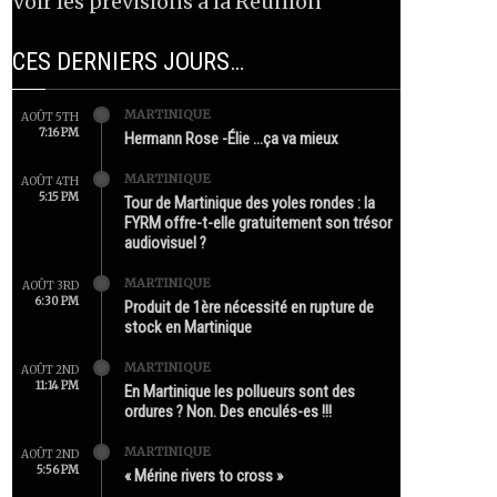
Voir les prévisions à la Réunion
CES DERNIERS JOURS…
MARTINIQUE
AOÛT 5TH
7:16 PM
Hermann Rose -Élie …ça va mieux
MARTINIQUE
AOÛT 4TH
5:15 PM
Tour de Martinique des yoles rondes : la
FYRM offre-t-elle gratuitement son trésor
audiovisuel ?
MARTINIQUE
AOÛT 3RD
6:30 PM
Produit de 1ère nécessité en rupture de
stock en Martinique
MARTINIQUE
AOÛT 2ND
11:14 PM
En Martinique les pollueurs sont des
ordures ? Non. Des enculés-es !!!
MARTINIQUE
AOÛT 2ND
5:56 PM
« Mérine rivers to cross »