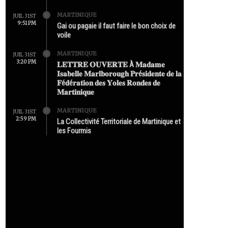
MARTINIQUE
JUIL 31ST
9:51 PM
Gai ou pagaie il faut faire le bon choix de
voile
MARTINIQUE
JUIL 31ST
3:20 PM
𝐋𝐄𝐓𝐓𝐑𝐄 𝐎𝐔𝐕𝐄𝐑𝐓𝐄 À 𝐌𝐚𝐝𝐚𝐦𝐞
𝐈𝐬𝐚𝐛𝐞𝐥𝐥𝐞 𝐌𝐚𝐫𝐥𝐛𝐨𝐫𝐨𝐮𝐠𝐡 𝐏𝐫é𝐬𝐢𝐝𝐞𝐧𝐭𝐞 𝐝𝐞 𝐥𝐚
𝐅é𝐝é𝐫𝐚𝐭𝐢𝐨𝐧 𝐝𝐞𝐬 𝐘𝐨𝐥𝐞𝐬 𝐑𝐨𝐧𝐝𝐞𝐬 𝐝𝐞
𝐌𝐚𝐫𝐭𝐢𝐧𝐢𝐪𝐮𝐞
MARTINIQUE
JUIL 31ST
2:59 PM
La Collectivité Territoriale de Martinique et
les Fourmis