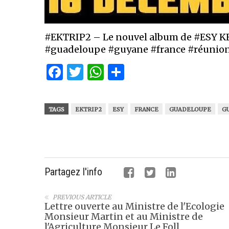
#EKTRIP2 – Le nouvel album de #ESY KE
#guadeloupe #guyane #france #réunio
Facebook
Twitter
WhatsApp
Partager
TAGS
EKTRIP2
ESY
FRANCE
GUADELOUPE
G
Partagez l'info
PREVIOUS ARTICLE
Lettre ouverte au Ministre de l'Ecologie
Monsieur Martin et au Ministre de
l'Agriculture Monsieur Le Foll