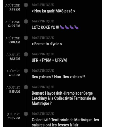
MARTINIQUE
AOÛT 2ND
5:48 PM
« Nou ka gadé MAS pasé »
MARTINIQUE
AOÛT 2ND
12:05 PM
LOÏC KOKÉ YO !!!
MARTINIQUE
AOÛT 2ND
8:08 AM
« Ferme ta d’yole »
MARTINIQUE
AOÛT 1ST
8:42 PM
UFR + FYRM = UFRYM
MARTINIQUE
AOÛT 1ST
6:56 PM
Des yoleurs ? Non. Des voleurs !!!
MARTINIQUE
AOÛT 1ST
8:35 AM
Bernard Hayot doit-il remplacer Serge
Letchimy à la Collectivité Territoriale de
Martinique ?
MARTINIQUE
JUIL 31ST
11:05 PM
Collectivité Territoriale de Martinique : les
salaires ont les fesses à l’air