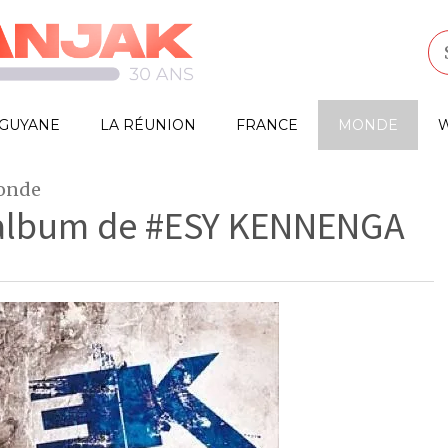
GUYANE
LA RÉUNION
FRANCE
MONDE
W
monde
 album de #ESY KENNENGA