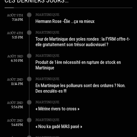
CES DERNIERS JOURS…
MARTINIQUE
AOÛT 5TH
7:16 PM
Hermann Rose -Élie …ça va mieux
MARTINIQUE
AOÛT 4TH
5:15 PM
Tour de Martinique des yoles rondes : la FYRM offre-t-
elle gratuitement son trésor audiovisuel ?
MARTINIQUE
AOÛT 3RD
6:30 PM
Produit de 1ère nécessité en rupture de stock en
Martinique
MARTINIQUE
AOÛT 2ND
11:14 PM
En Martinique les pollueurs sont des ordures ? Non.
Des enculés-es !!!
MARTINIQUE
AOÛT 2ND
5:56 PM
« Mérine rivers to cross »
MARTINIQUE
AOÛT 2ND
5:48 PM
« Nou ka gadé MAS pasé »