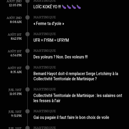
MARTINIQUE
AOÛT 2ND
12:05 PM
LOÏC KOKÉ YO !!!
MARTINIQUE
AOÛT 2ND
8:08 AM
« Ferme ta d’yole »
MARTINIQUE
AOÛT 1ST
8:42 PM
UFR + FYRM = UFRYM
MARTINIQUE
AOÛT 1ST
6:56 PM
Des yoleurs ? Non. Des voleurs !!!
MARTINIQUE
AOÛT 1ST
8:35 AM
Bernard Hayot doit-il remplacer Serge Letchimy à la
Collectivité Territoriale de Martinique ?
MARTINIQUE
JUIL 31ST
11:05 PM
Collectivité Territoriale de Martinique : les salaires ont
les fesses à l’air
MARTINIQUE
JUIL 31ST
9:51 PM
Gai ou pagaie il faut faire le bon choix de voile
MARTINIQUE
JUIL 31ST