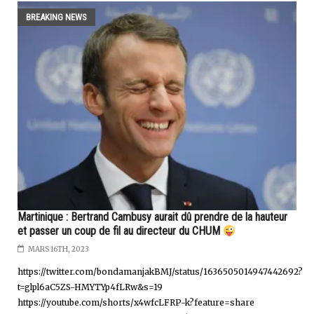
BREAKING NEWS
Martinique : Bertrand Cambusy aurait dû prendre de la hauteur
et passer un coup de fil au directeur du CHUM
MARS 16TH, 2023
https://twitter.com/bondamanjakBMJ/status/1636505014947442692?
t=glpl6aC5ZS-HMYTYp4fLRw&s=19
https://youtube.com/shorts/x4wfcLFRP-k?feature=share