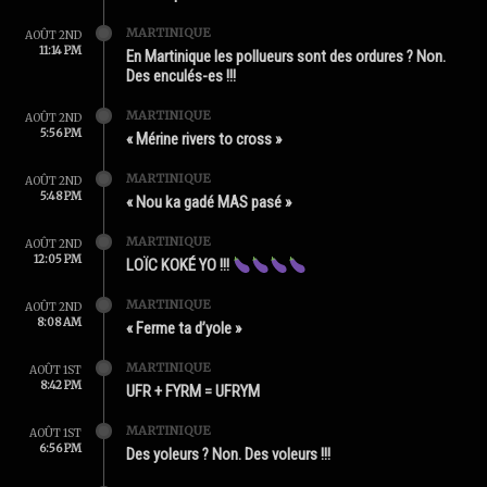
MARTINIQUE
AOÛT 2ND
11:14 PM
En Martinique les pollueurs sont des ordures ? Non.
Des enculés-es !!!
MARTINIQUE
AOÛT 2ND
5:56 PM
« Mérine rivers to cross »
MARTINIQUE
AOÛT 2ND
5:48 PM
« Nou ka gadé MAS pasé »
MARTINIQUE
AOÛT 2ND
12:05 PM
LOÏC KOKÉ YO !!!
MARTINIQUE
AOÛT 2ND
8:08 AM
« Ferme ta d’yole »
MARTINIQUE
AOÛT 1ST
8:42 PM
UFR + FYRM = UFRYM
MARTINIQUE
AOÛT 1ST
6:56 PM
Des yoleurs ? Non. Des voleurs !!!