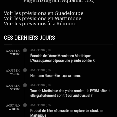
Page Instagram
Aquamar_MQ
Voir les prévisions en Guadeloupe
Voir les prévisions en Martinique
Voir les prévisions à la Réunion
CES DERNIERS JOURS…
MARTINIQUE
AOÛT 5TH
7:31 PM
Écocide de l’Anse Meunier en Martinique :
L’Assaupamar dépose une plainte contre X
MARTINIQUE
AOÛT 5TH
7:16 PM
Hermann Rose -Élie …ça va mieux
MARTINIQUE
AOÛT 4TH
5:15 PM
Tour de Martinique des yoles rondes : la FYRM offre-t-
elle gratuitement son trésor audiovisuel ?
MARTINIQUE
AOÛT 3RD
6:30 PM
Produit de 1ère nécessité en rupture de stock en
Martinique