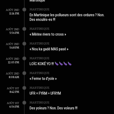
Martinique
MARTINIQUE
AOÛT 2ND
11:14 PM
En Martinique les pollueurs sont des ordures ? Non.
Des enculés-es !!!
MARTINIQUE
AOÛT 2ND
5:56 PM
« Mérine rivers to cross »
MARTINIQUE
AOÛT 2ND
5:48 PM
« Nou ka gadé MAS pasé »
MARTINIQUE
AOÛT 2ND
12:05 PM
LOÏC KOKÉ YO !!!
MARTINIQUE
AOÛT 2ND
8:08 AM
« Ferme ta d’yole »
MARTINIQUE
AOÛT 1ST
8:42 PM
UFR + FYRM = UFRYM
MARTINIQUE
AOÛT 1ST
6:56 PM
Des yoleurs ? Non. Des voleurs !!!