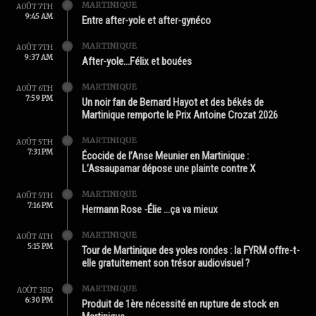
MARTINIQUE
AOÛT 7TH
9:45 AM
Entre after-yole et after-gynéco
MARTINIQUE
AOÛT 7TH
9:37 AM
After-yole…Félix et bouées
MARTINIQUE
AOÛT 6TH
7:59 PM
Un noir fan de Bernard Hayot et des békés de
Martinique remporte le Prix Antoine Crozat 2026
MARTINIQUE
AOÛT 5TH
7:31 PM
Écocide de l’Anse Meunier en Martinique :
L’Assaupamar dépose une plainte contre X
MARTINIQUE
AOÛT 5TH
7:16 PM
Hermann Rose -Élie …ça va mieux
MARTINIQUE
AOÛT 4TH
5:15 PM
Tour de Martinique des yoles rondes : la FYRM offre-t-
elle gratuitement son trésor audiovisuel ?
MARTINIQUE
AOÛT 3RD
6:30 PM
Produit de 1ère nécessité en rupture de stock en