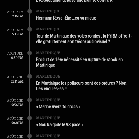
MARTINIQUE
AOÛT 5TH
7:16 PM
Hermann Rose -Élie …ça va mieux
MARTINIQUE
AOÛT 4TH
5:15 PM
Tour de Martinique des yoles rondes : la FYRM offre-t-
elle gratuitement son trésor audiovisuel ?
MARTINIQUE
AOÛT 3RD
6:30 PM
Produit de 1ère nécessité en rupture de stock en
Martinique
MARTINIQUE
AOÛT 2ND
11:14 PM
En Martinique les pollueurs sont des ordures ? Non.
Des enculés-es !!!
MARTINIQUE
AOÛT 2ND
5:56 PM
« Mérine rivers to cross »
MARTINIQUE
AOÛT 2ND
5:48 PM
« Nou ka gadé MAS pasé »
MARTINIQUE
AOÛT 2ND