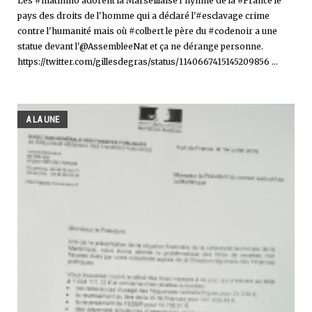
Les #matinino adorent la Marseillaise l'hymne de la #France le
pays des droits de l'homme qui a déclaré l'#esclavage crime
contre l'humanité mais où #colbert le père du #codenoir a une
statue devant l'@AssembleeNat et ça ne dérange personne.
https://twitter.com/gillesdegras/status/1140667415145209856 ...
A LA UNE