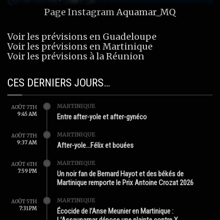
Page Instagram
Aquamar_MQ
Voir les prévisions en Guadeloupe
Voir les prévisions en Martinique
Voir les prévisions à la Réunion
CES DERNIERS JOURS…
MARTINIQUE
AOÛT 7TH
9:45 AM
Entre after-yole et after-gynéco
MARTINIQUE
AOÛT 7TH
9:37 AM
After-yole…Félix et bouées
MARTINIQUE
AOÛT 6TH
7:59 PM
Un noir fan de Bernard Hayot et des békés de
Martinique remporte le Prix Antoine Crozat 2026
MARTINIQUE
AOÛT 5TH
7:31 PM
Écocide de l’Anse Meunier en Martinique :
L’Assaupamar dépose une plainte contre X