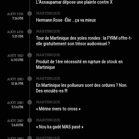
L’Assaupamar dépose une plainte contre X
MARTINIQUE
AOÛT 5TH
7:16 PM
Hermann Rose -Élie …ça va mieux
MARTINIQUE
AOÛT 4TH
5:15 PM
Tour de Martinique des yoles rondes : la FYRM offre-t-
elle gratuitement son trésor audiovisuel ?
MARTINIQUE
AOÛT 3RD
6:30 PM
Produit de 1ère nécessité en rupture de stock en
Martinique
MARTINIQUE
AOÛT 2ND
11:14 PM
En Martinique les pollueurs sont des ordures ? Non.
Des enculés-es !!!
MARTINIQUE
AOÛT 2ND
5:56 PM
« Mérine rivers to cross »
MARTINIQUE
AOÛT 2ND
5:48 PM
« Nou ka gadé MAS pasé »
MARTINIQUE
AOÛT 2ND