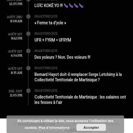
12:05 PM
LOÏC KOKÉ YO !!!
MARTINIQUE
AOÛT 2ND
8:08 AM
« Ferme ta d’yole »
MARTINIQUE
AOÛT 1ST
8:42 PM
UFR + FYRM = UFRYM
MARTINIQUE
AOÛT 1ST
6:56 PM
Des yoleurs ? Non. Des voleurs !!!
MARTINIQUE
AOÛT 1ST
8:35 AM
Bernard Hayot doit-il remplacer Serge Letchimy à la
Collectivité Territoriale de Martinique ?
MARTINIQUE
JUIL 31ST
11:05 PM
Collectivité Territoriale de Martinique : les salaires ont
les fesses à l’air
En continuant à utiliser le site, vous acceptez l’utilisation des
©
Bondamanjak.com
1994-2020 - Tous droits réservés
Accepter
cookies.
Plus d’informations
Produit par
Bondamanjak