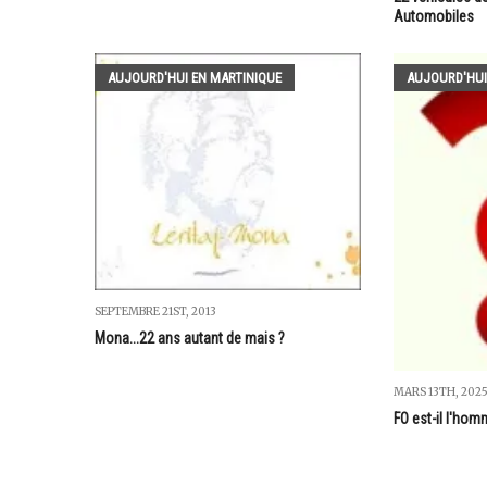
Automobiles
AUJOURD'HUI EN MARTINIQUE
AUJOURD'HUI
SEPTEMBRE 21ST, 2013
Mona...22 ans autant de mais ?
MARS 13TH, 202
FO est-il l'homm