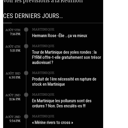
Voir les prévisions à la Réunion
CES DERNIERS JOURS…
MARTINIQUE
AOÛT 5TH
7:16 PM
Hermann Rose -Élie …ça va mieux
MARTINIQUE
AOÛT 4TH
5:15 PM
Tour de Martinique des yoles rondes : la
FYRM offre-t-elle gratuitement son trésor
audiovisuel ?
MARTINIQUE
AOÛT 3RD
6:30 PM
Produit de 1ère nécessité en rupture de
stock en Martinique
MARTINIQUE
AOÛT 2ND
11:14 PM
En Martinique les pollueurs sont des
ordures ? Non. Des enculés-es !!!
MARTINIQUE
AOÛT 2ND
5:56 PM
« Mérine rivers to cross »