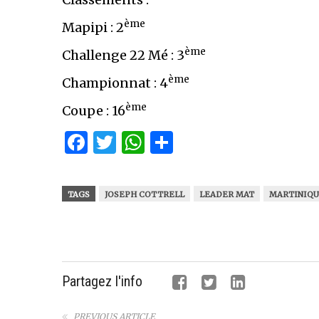
ème
Mapipi : 2
ème
Challenge 22 Mé : 3
ème
Championnat : 4
ème
Coupe : 16
Facebook
Twitter
WhatsApp
Partager
TAGS
JOSEPH COTTRELL
LEADER MAT
MARTINIQ
Partagez l'info
PREVIOUS ARTICLE