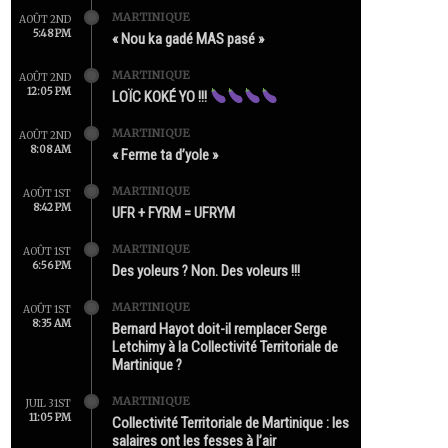
MARTINIQUE
AOÛT 2ND
5:48 PM
« Nou ka gadé MAS pasé »
MARTINIQUE
AOÛT 2ND
12:05 PM
LOÏC KOKÉ YO !!!
MARTINIQUE
AOÛT 2ND
8:08 AM
« Ferme ta d’yole »
MARTINIQUE
AOÛT 1ST
8:42 PM
UFR + FYRM = UFRYM
MARTINIQUE
AOÛT 1ST
6:56 PM
Des yoleurs ? Non. Des voleurs !!!
MARTINIQUE
AOÛT 1ST
8:35 AM
Bernard Hayot doit-il remplacer Serge
Letchimy à la Collectivité Territoriale de
Martinique ?
MARTINIQUE
JUIL 31ST
11:05 PM
Collectivité Territoriale de Martinique : les
salaires ont les fesses à l’air