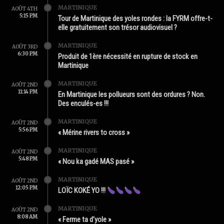
MARTINIQUE
AOÛT 4TH
5:15 PM
Tour de Martinique des yoles rondes : la FYRM offre-t-
elle gratuitement son trésor audiovisuel ?
MARTINIQUE
AOÛT 3RD
6:30 PM
Produit de 1ère nécessité en rupture de stock en
Martinique
MARTINIQUE
AOÛT 2ND
11:14 PM
En Martinique les pollueurs sont des ordures ? Non.
Des enculés-es !!!
MARTINIQUE
AOÛT 2ND
5:56 PM
« Mérine rivers to cross »
MARTINIQUE
AOÛT 2ND
5:48 PM
« Nou ka gadé MAS pasé »
MARTINIQUE
AOÛT 2ND
12:05 PM
LOÏC KOKÉ YO !!!
MARTINIQUE
AOÛT 2ND
8:08 AM
« Ferme ta d’yole »