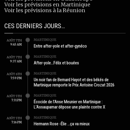
Voir les prévisions en Martinique
Voir les prévisions à la Réunion
CES DERNIERS JOURS…
MARTINIQUE
AOÛT 7TH
9:45 AM
Entre after-yole et after-gynéco
MARTINIQUE
AOÛT 7TH
9:37 AM
After-yole…Félix et bouées
MARTINIQUE
AOÛT 6TH
7:59 PM
Un noir fan de Bernard Hayot et des békés de
Martinique remporte le Prix Antoine Crozat 2026
MARTINIQUE
AOÛT 5TH
7:31 PM
Écocide de l’Anse Meunier en Martinique :
L’Assaupamar dépose une plainte contre X
MARTINIQUE
AOÛT 5TH
7:16 PM
Hermann Rose -Élie …ça va mieux