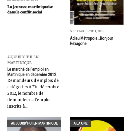
𝐋𝐚 𝐣𝐞𝐮𝐧𝐞𝐬𝐬𝐞 𝐦𝐚𝐫𝐭𝐢𝐧𝐢𝐪𝐮𝐚𝐢𝐬𝐞
𝐝𝐚𝐧𝐬 𝐥𝐞 𝐜𝐨𝐧𝐟𝐥𝐢𝐭 𝐬𝐨𝐜𝐢𝐚𝐥
SEPTEMBRE 28TH, 2016
Adieu Métropole...Bonjour
Hexagone
AUJOURD'HUI EN
MARTINIQUE
Le marché de l'emploi en
Martinique en décembre 2012
Demandeurs d’emplois de
catégories A Fin décembre
2012, le nombre de
demandeurs d'emploi
inscrits à...
AUJOURD'HUI EN MARTINIQUE
A LA UNE