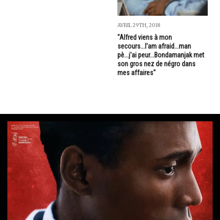
AVRIL 29TH, 2018
"Alfred viens à mon
secours...I'am afraid...man
pè...j'ai peur...Bondamanjak met
son gros nez de négro dans
mes affaires"