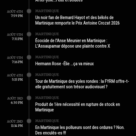
After-yole…Félix et bouées
MARTINIQUE
AOÛT 6TH
7:59 PM
Un noir fan de Bernard Hayot et des békés de
Martinique remporte le Prix Antoine Crozat 2026
MARTINIQUE
AOÛT 5TH
7:31 PM
Écocide de l’Anse Meunier en Martinique :
L’Assaupamar dépose une plainte contre X
MARTINIQUE
AOÛT 5TH
7:16 PM
Hermann Rose -Élie …ça va mieux
MARTINIQUE
AOÛT 4TH
5:15 PM
Tour de Martinique des yoles rondes : la FYRM offre-t-
elle gratuitement son trésor audiovisuel ?
MARTINIQUE
AOÛT 3RD
6:30 PM
Produit de 1ère nécessité en rupture de stock en
Martinique
MARTINIQUE
AOÛT 2ND
11:14 PM
En Martinique les pollueurs sont des ordures ? Non.
Des enculés-es !!!