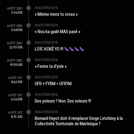
MARTINIQUE
AOÛT 2ND
5:56 PM
« Mérine rivers to cross »
MARTINIQUE
AOÛT 2ND
5:48 PM
« Nou ka gadé MAS pasé »
MARTINIQUE
AOÛT 2ND
12:05 PM
LOÏC KOKÉ YO !!!
MARTINIQUE
AOÛT 2ND
8:08 AM
« Ferme ta d’yole »
MARTINIQUE
AOÛT 1ST
8:42 PM
UFR + FYRM = UFRYM
MARTINIQUE
AOÛT 1ST
6:56 PM
Des yoleurs ? Non. Des voleurs !!!
MARTINIQUE
AOÛT 1ST
8:35 AM
Bernard Hayot doit-il remplacer Serge Letchimy à la
Collectivité Territoriale de Martinique ?