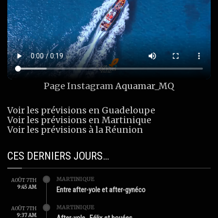
Page Instagram
Aquamar_MQ
Voir les prévisions en Guadeloupe
Voir les prévisions en Martinique
Voir les prévisions à la Réunion
CES DERNIERS JOURS…
MARTINIQUE
AOÛT 7TH
9:45 AM
Entre after-yole et after-gynéco
MARTINIQUE
AOÛT 7TH
9:37 AM